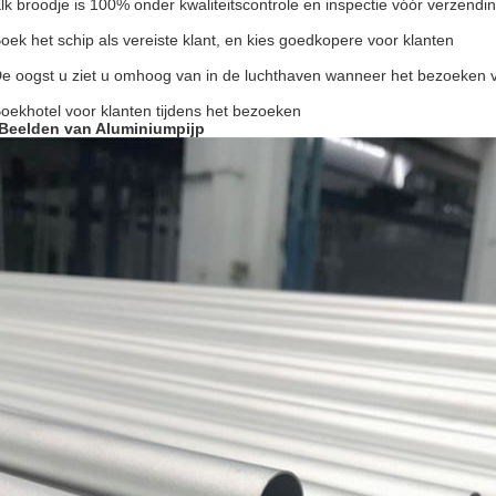
Elk broodje is 100% onder kwaliteitscontrole en inspectie vóór verzendi
Boek het schip als vereiste klant, en kies goedkopere voor klanten
De oogst u ziet u omhoog van in de luchthaven wanneer het bezoeken 
Boekhotel voor klanten tijdens het bezoeken
Beelden van Aluminiumpijp