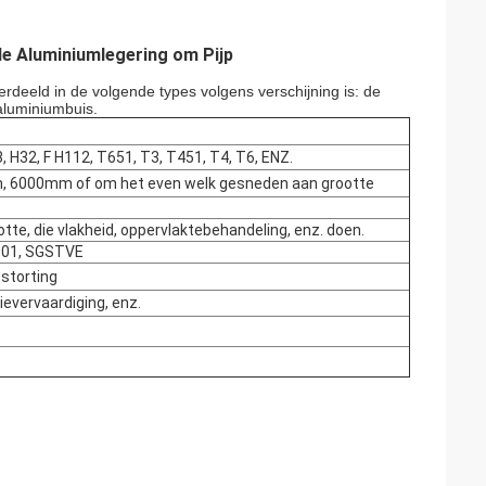
de Aluminiumlegering om Pijp
erdeeld in de volgende types volgens verschijning is: de
 aluminiumbuis.
, H32, F H112, T651, T3, T451, T4, T6, ENZ.
6000mm of om het even welk gesneden aan grootte
tte, die vlakheid, oppervlaktebehandeling, enz. doen.
9001, SGSTVE
storting
ievervaardiging, enz.