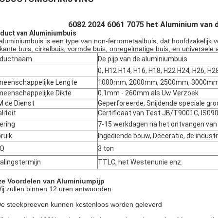
6082 2024 6061 7075 het Aluminium van 
duct van Aluminiumbuis
aluminiumbuis is een type van non-ferrometaalbuis, dat hoofdzakelijk v
rkante buis, cirkelbuis, vormde buis, onregelmatige buis, en universele
oductnaam
De pijp van de aluminiumbuis
0, H12 H14, H16, H18, H22 H24, H26, H28
eenschappelijke Lengte
1000mm, 2000mm, 2500mm, 3000mm, 
eenschappelijke Dikte
0.1mm - 260mm als Uw Verzoek
 de Dienst
Geperforeerde, Snijdende speciale groo
liteit
Certificaat van Test JB/T9001C, IS0
ering
7-15 werkdagen na het ontvangen van 
ruik
Ingediende bouw, Decoratie, de industr
Q
3 ton
alingstermijn
TTLC, het Westenunie enz.
e Voordelen van Aluminiumpijp
ij zullen binnen 12 uren antwoorden
De steekproeven kunnen kostenloos worden geleverd