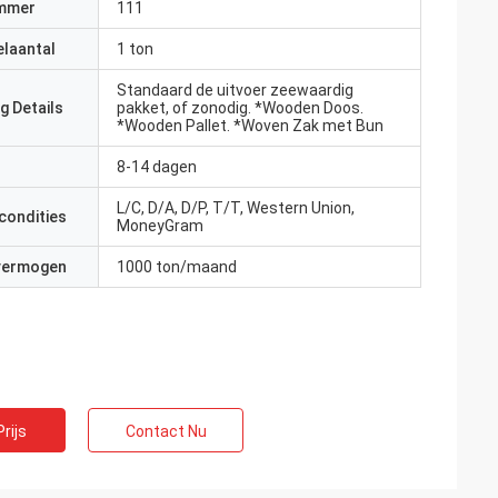
mmer
111
elaantal
1 ton
Standaard de uitvoer zeewaardig
g Details
pakket, of zonodig. *Wooden Doos.
*Wooden Pallet. *Woven Zak met Bun
8-14 dagen
L/C, D/A, D/P, T/T, Western Union,
condities
MoneyGram
 vermogen
1000 ton/maand
rijs
Contact Nu