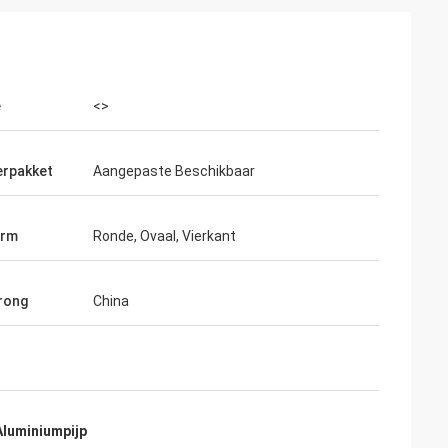
e
<>
erpakket
Aangepaste Beschikbaar
orm
Ronde, Ovaal, Vierkant
rong
China
Aluminiumpijp