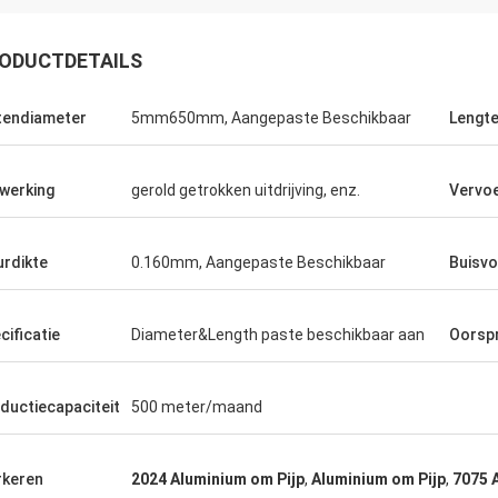
ODUCTDETAILS
tendiameter
5mm650mm, Aangepaste Beschikbaar
Lengt
werking
gerold getrokken uitdrijving, enz.
Vervo
cten terug
rdikte
0.160mm, Aangepaste Beschikbaar
Buisv
cificatie
Diameter&Length paste beschikbaar aan
Oorsp
ductiecapaciteit
500 meter/maand
keren
2024 Aluminium om Pijp
,
Aluminium om Pijp
,
7075 