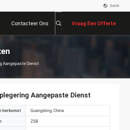
Dutch
Contacteer Ons
Vraag Een Offerte
Aan
ten
ng Aangepaste Dienst
plegering Aangepaste Dienst
an herkomst
Guangdong, China
m
ZSB