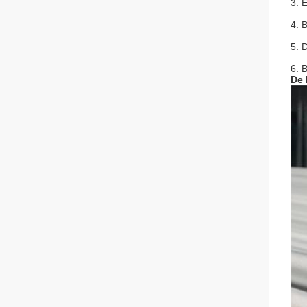
3. 
4. 
5. 
6. 
De 