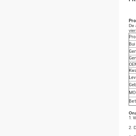
Pro
De 
vie
Pr
Bui
Gem
Gem
OEM
Kwa
Lev
Geb
MO
Bet
Onz
1.
W
2. 