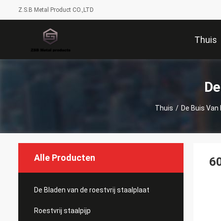
Z.S.B Metal Product CO.,LTD
Thuis
De
Thuis
/
De Buis Van 
Alle Producten
60
De Bladen van de roestvrij staalplaat
Roestvrij staalpijp