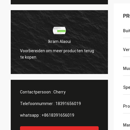
PR
Bui
Ikram Alaoui
Ikram Alaoui
Ver
en om meer producten terug
Voorbereiden om meer produ
te kopen.
Muu
Spe
Contactpersoon :
Cherry
Telefoonnummer :
18391656019
Pro
whatsapp :
+8618391656019
Mar