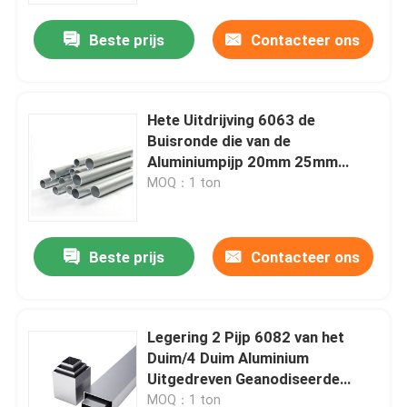
Beste prijs
Contacteer ons
Hete Uitdrijving 6063 de
Buisronde die van de
Aluminiumpijp 20mm 25mm
30mm 40mm anodiseren
MOQ：1 ton
Beste prijs
Contacteer ons
Thuis
Legering 2 Pijp 6082 van het
Producten
Duim/4 Duim Aluminium
Uitgedreven Geanodiseerde
Oppervlakte
video's
MOQ：1 ton