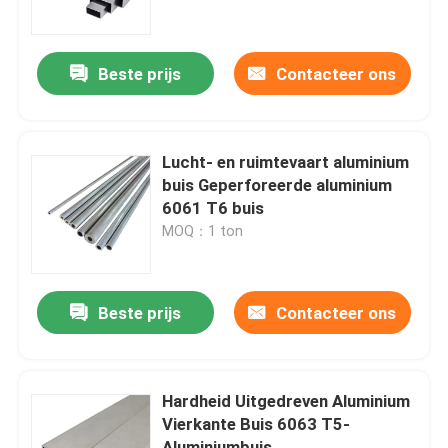
Over ons
Beste prijs
Contacteer ons
Fabriekstocht
Lucht- en ruimtevaart aluminium
Kwaliteitscontrole
buis Geperforeerde aluminium
6061 T6 buis
MOQ：1 ton
Neem contact met ons op
Nieuws
Beste prijs
Contacteer ons
Vraag een offerte
Hardheid Uitgedreven Aluminium
Vierkante Buis 6063 T5-
De Bladen van de roestvrij staalplaat
Aluminiumbuis