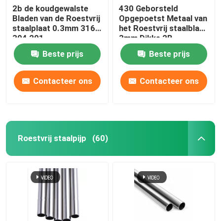
2b de koudgewalste
430 Geborsteld
Bladen van de Roestvrij
Opgepoetst Metaal van
staalplaat 0.3mm 316
het Roestvrij staalblad
304 201
3mm Dikke 2B-
Oppervlakte
Beste prijs
Beste prijs
Contacteer ons
Contacteer ons
Roestvrij staalpijp
(60)