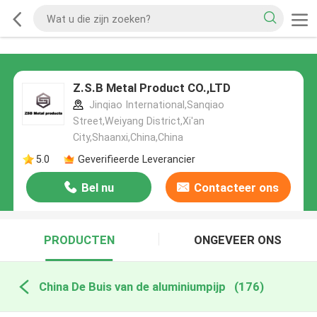
Z.S.B Metal Product CO.,LTD
Jinqiao International,Sanqiao
Street,Weiyang District,Xi'an
City,Shaanxi,China,China
5.0
Geverifieerde Leverancier
Bel nu
Contacteer ons
PRODUCTEN
ONGEVEER ONS
China De Buis van de aluminiumpijp
(176)