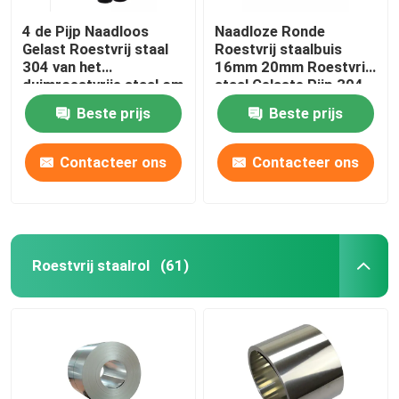
4 de Pijp Naadloos
Naadloze Ronde
Gelast Roestvrij staal
Roestvrij staalbuis
304 van het
16mm 20mm Roestvrij
duimroestvrije staal om
staal Gelaste Pijp 304
Buis
Beste prijs
Beste prijs
Contacteer ons
Contacteer ons
Roestvrij staalrol
(61)