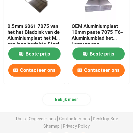
0.5mm 6061 7075 van
OEM Aluminiumplaat
het het Bladzink van de
10mm paste 7075 T6-
Aluminiumplaat het Met
Aluminiumblad het
een laag bedekte Staal
Legeren aan
Legering in Rol
Beste prijs
Beste prijs
Contacteer ons
Contacteer ons
Bekijk meer
Thuis
Ongeveer ons
Contacteer ons
Desktop Site
Sitemap
Privacy Policy