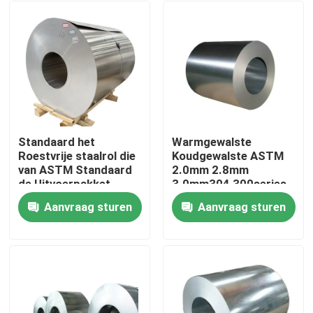
Standaard het
Warmgewalste
Roestvrije staalrol die
Koudgewalste ASTM
van ASTM Standaard
2.0mm 2.8mm
de Uitvoerpakket
3.0mm304 300series
verpakt
laste het Roestvrije
Aanvraag sturen
Aanvraag sturen
staalrol van de
Thuis
Legeringsrang 2B
Producten
video's