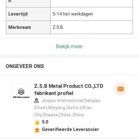
n
Levertijd
5-14 het werkdagen
Merknaam
Z.S.B
Bekijk meer
ONGEVEER ONS
Z.S.B Metal Product CO.,LTD
fabrikant profiel
Jinqiao International,Sanqiao
Street,Weiyang District,Xi'an
City,Shaanxi,China ,China
5.0
Geverifieerde Leverancier