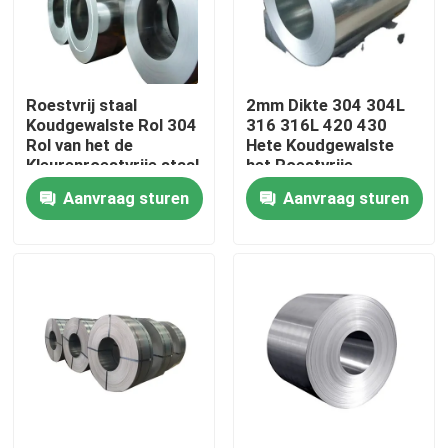
Over ons
Roestvrij staal
2mm Dikte 304 304L
Fabriekstocht
Koudgewalste Rol 304
316 316L 420 430
Rol van het de
Hete Koudgewalste
Kleurenroestvrije staal
het Roestvrije
Kwaliteitscontrole
van 304L 321 de
staalrollen van
Aanvraag sturen
Aanvraag sturen
Opgepoetste
06cr19ni10
Neem contact met ons op
Nieuws
Vraag een offerte
De Bladen van de roestvrij staalplaat