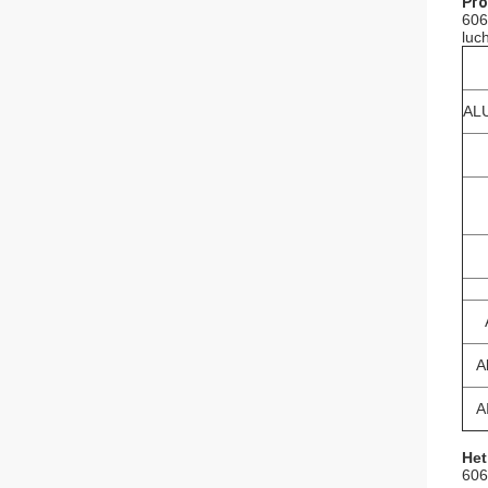
Pro
606
luc
ALU
A
A
Het
606