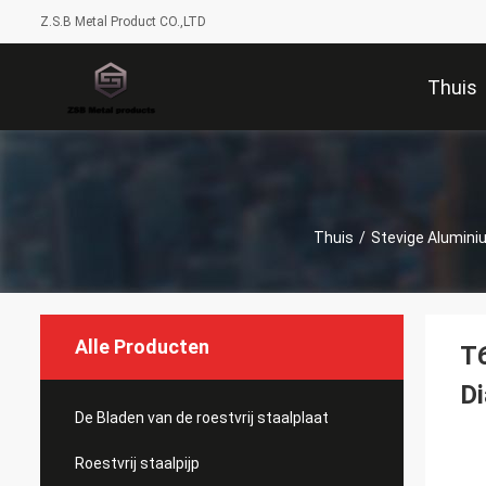
Z.S.B Metal Product CO.,LTD
Thuis
Thuis
/
Stevige Alumini
Alle Producten
T6
D
De Bladen van de roestvrij staalplaat
Roestvrij staalpijp