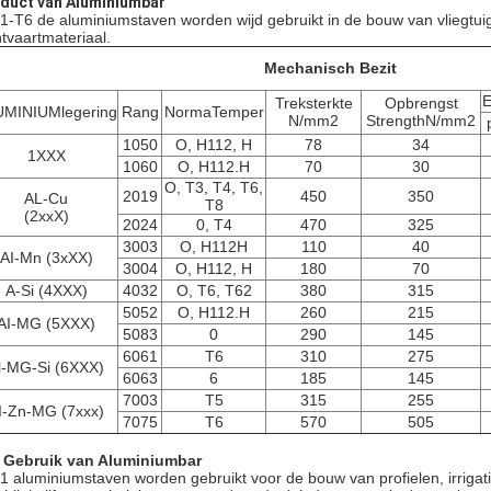
duct van Aluminiumbar
1-T6 de aluminiumstaven worden wijd gebruikt in de bouw van vliegtuig
htvaartmateriaal.
Mechanisch Bezit
E
Treksterkte
Opbrengst
MINIUMlegering
Rang
NormaTemper
N/mm2
StrengthN/mm2
1050
O, H112, H
78
34
1XXX
1060
O, H112.H
70
30
O, T3, T4, T6,
2019
450
350
AL-Cu
T8
(2xxX)
2024
0, T4
470
325
3003
O, H112H
110
40
AI-Mn (3xXX)
3004
O, H112, H
180
70
A-Si (4XXX)
4032
O, T6, T62
380
315
5052
O, H112.H
260
215
AI-MG (5XXX)
5083
0
290
145
6061
T6
310
275
l-MG-Si (6XXX)
6063
6
185
145
7003
T5
315
255
I-Zn-MG (7xxx)
7075
T6
570
505
 Gebruik van Aluminiumbar
1 aluminiumstaven worden gebruikt voor de bouw van profielen, irrigati