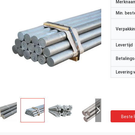
Merknaa
Min. best
Verpakkin
Levertijd
Betalings
Levering
Beste P