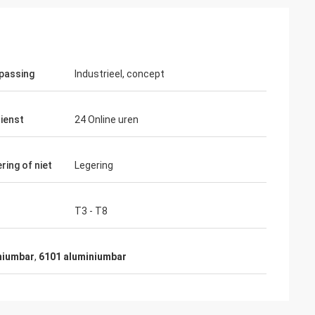
passing
Industrieel, concept
ienst
24 Online uren
ring of niet
Legering
T3 - T8
niumbar
,
6101 aluminiumbar