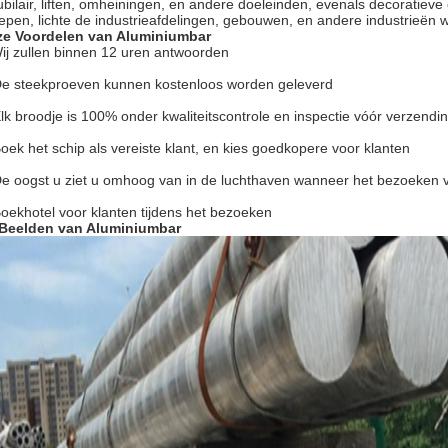
bilair, liften, omheiningen, en andere doeleinden, evenals decoratieve
epen, lichte de industrieafdelingen, gebouwen, en andere industrieën 
e Voordelen van Aluminiumbar
ij zullen binnen 12 uren antwoorden
De steekproeven kunnen kostenloos worden geleverd
Elk broodje is 100% onder kwaliteitscontrole en inspectie vóór verzendi
Boek het schip als vereiste klant, en kies goedkopere voor klanten
De oogst u ziet u omhoog van in de luchthaven wanneer het bezoeken 
Boekhotel voor klanten tijdens het bezoeken
Beelden van Aluminiumbar