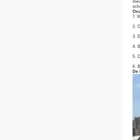
meu
sch
Onz
1.
W
2. 
3. 
4. 
5. 
6. 
De 