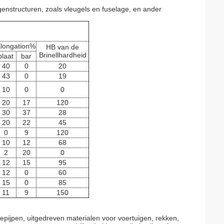
enstructuren, zoals vleugels en fuselage, en ander
longation%
HB van de
Brinellhardheid
plaat
bar
40
0
20
43
0
19
10
0
0
20
17
120
30
37
28
20
22
45
0
9
120
10
12
68
2
20
0
12
15
95
12
0
60
15
0
85
11
9
150
epijpen, uitgedreven materialen voor voertuigen, rekken,