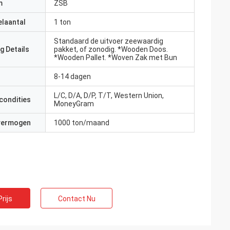
m
ZSB
elaantal
1 ton
Standaard de uitvoer zeewaardig
g Details
pakket, of zonodig. *Wooden Doos.
*Wooden Pallet. *Woven Zak met Bun
8-14 dagen
L/C, D/A, D/P, T/T, Western Union,
condities
MoneyGram
 vermogen
1000 ton/maand
rijs
Contact Nu