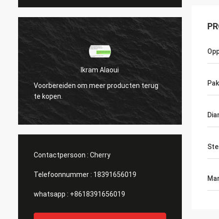
PR
Opp
Ikram Alaoui
Ikram Al
Pak
ereiden om meer producten terug
Voorbereiden om meer 
en.
te kopen.
Dia
Ste
Contactpersoon :
Cherry
Telefoonnummer :
18391656019
Mar
whatsapp :
+8618391656019