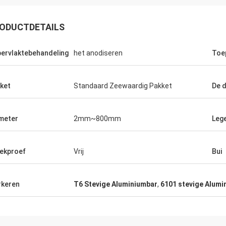
ODUCTDETAILS
ervlaktebehandeling
het anodiseren
Toe
aoui
ket
Standaard Zeewaardig Pakket
De d
producten terug
meter
2mm~800mm
Lege
ekproef
Vrij
Bui
keren
T6 Stevige Aluminiumbar
,
6101 stevige Alumi