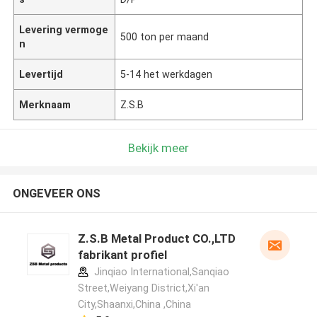
Levering vermoge
500 ton per maand
n
Levertijd
5-14 het werkdagen
Merknaam
Z.S.B
Bekijk meer
ONGEVEER ONS
Z.S.B Metal Product CO.,LTD
fabrikant profiel
Jinqiao International,Sanqiao
Street,Weiyang District,Xi'an
City,Shaanxi,China ,China