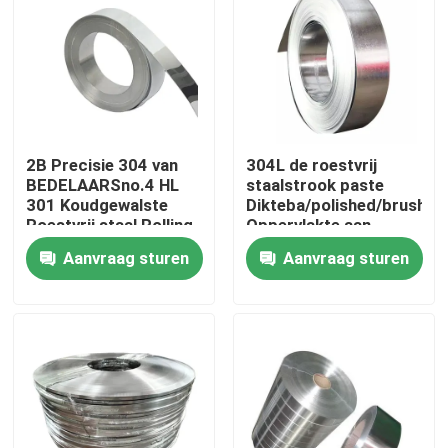
Over ons
Fabriekstocht
2B Precisie 304 van
304L de roestvrij
Kwaliteitscontrole
BEDELAARSno.4 HL
staalstrook paste
301 Koudgewalste
Dikteba/polished/brushed
Roestvrij staal Rolling
Oppervlakte aan
Strook
eindigt oppoetsend
Neem contact met ons op
Aanvraag sturen
Aanvraag sturen
Nieuws
Vraag een offerte
De Bladen van de roestvrij staalplaat