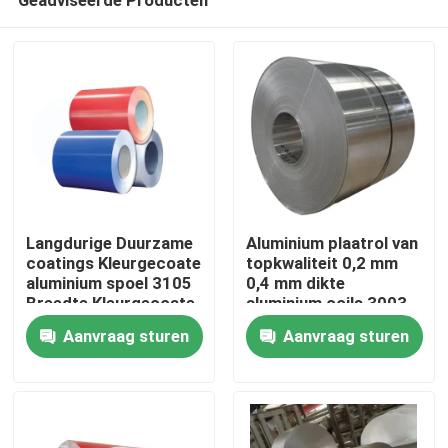
Langdurige Duurzame
Aluminium plaatrol van
coatings Kleurgecoate
topkwaliteit 0,2 mm
aluminium spoel 3105
0,4 mm dikte
Breedte Kleurgecoate
aluminium coils 3003
Thuis
aluminium spoel voor
aluminium rollen voor
Aanvraag sturen
Aanvraag sturen
regengoten
de lucht- en
ruimtevaart
Producten
video's