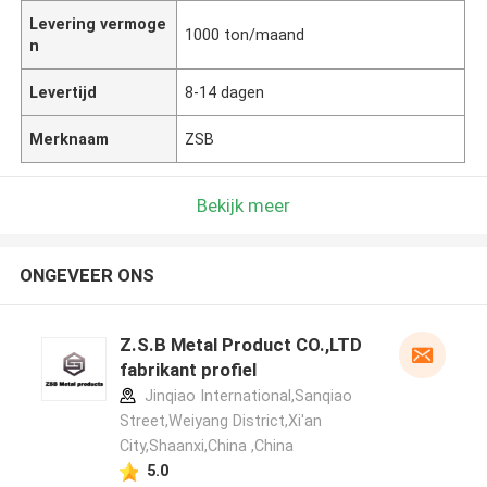
Levering vermoge
1000 ton/maand
n
Levertijd
8-14 dagen
Merknaam
ZSB
Bekijk meer
ONGEVEER ONS
Z.S.B Metal Product CO.,LTD
fabrikant profiel
Jinqiao International,Sanqiao
Street,Weiyang District,Xi'an
City,Shaanxi,China ,China
5.0