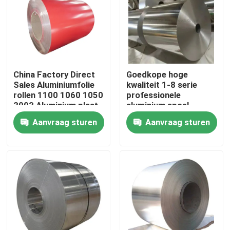
Over ons
Fabriekstocht
China Factory Direct
Goedkope hoge
Sales Aluminiumfolie
kwaliteit 1-8 serie
Kwaliteitscontrole
rollen 1100 1060 1050
professionele
3003 Aluminium plaat
aluminium spoel
spoel
fabriek aluminium
Aanvraag sturen
Aanvraag sturen
spoel 60 mm
Neem contact met ons op
Nieuws
Vraag een offerte
De Bladen van de roestvrij staalplaat