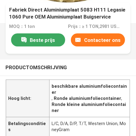
Fabriek Direct Aluminiumplaat 5083 H111 Legasie
1060 Pure OEM Aluminiumplaat Buigservice
MOQ：1 ton
Prijs：≥ 1 TON,2981 USD; ≥10TON,2691 USD; ≥25TON,2198USD
Beste prijs
Contacteer ons
PRODUCTOMSCHRIJVING
beschikbare aluminiumfoliecontain
er
Hoog licht:
,
Ronde aluminiumfoliecontainer
,
Ronde kleine aluminiumfoliecontai
ner
Betalingsconditie
L/C, D/A, D/P, T/T, Western Union, Mo
s
neyGram