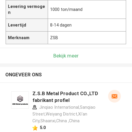
Levering vermoge
1000 ton/maand
n
Levertijd
8-14 dagen
Merknaam
ZSB
Bekijk meer
ONGEVEER ONS
Z.S.B Metal Product CO.,LTD
fabrikant profiel
Jinqiao International,Sanqiao
Street,Weiyang District,Xi'an
City,Shaanxi,China ,China
5.0