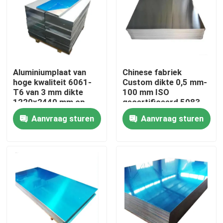
Over ons
Fabriekstocht
Aluminiumplaat van
Chinese fabriek
hoge kwaliteit 6061-
Custom dikte 0,5 mm-
Kwaliteitscontrole
T6 van 3 mm dikte
100 mm ISO
1220x2440 mm op
gecertificeerd 5083
maat gesneden voor
H111 legering 1060
Aanvraag sturen
Aanvraag sturen
industriële toepassing
Pure aluminium plaat
Neem contact met ons op
in de luchtvaart
Nieuws
Vraag een offerte
De Bladen van de roestvrij staalplaat