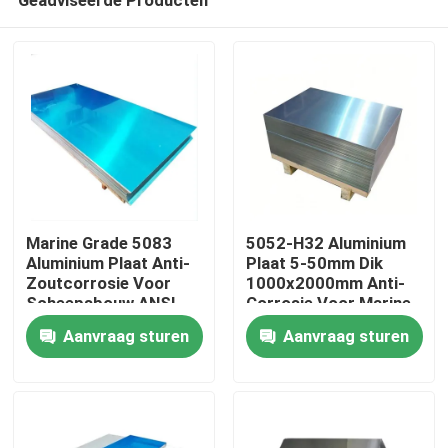
Marine Grade 5083
5052-H32 Aluminium
Aluminium Plaat Anti-
Plaat 5-50mm Dik
Zoutcorrosie Voor
1000x2000mm Anti-
Scheepsbouw ANSI
Corrosie Voor Marine
Thuis
Gecertificeerd
Constructie
Aanvraag sturen
Aanvraag sturen
Producten
video's