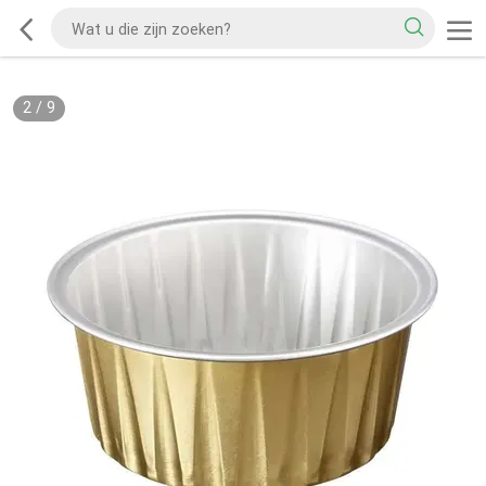
2
/
9