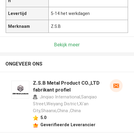
n
Levertijd
5-14 het werkdagen
Merknaam
Z.S.B
Bekijk meer
ONGEVEER ONS
Z.S.B Metal Product CO.,LTD
fabrikant profiel
Jinqiao International,Sanqiao
Street,Weiyang District,Xi'an
City,Shaanxi,China ,China
5.0
Geverifieerde Leverancier