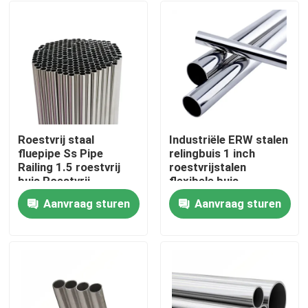
Roestvrij staal
Industriële ERW stalen
fluepipe Ss Pipe
relingbuis 1 inch
Railing 1.5 roestvrij
roestvrijstalen
buis Roestvrij
flexibele buis
intercooler buis
Aanvraag sturen
Aanvraag sturen
Thuis
Producten
video's