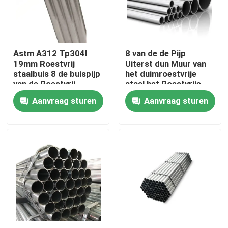
Over ons
Astm A312 Tp304l
8 van de de Pijp
Fabriekstocht
19mm Roestvrij
Uiterst dun Muur van
staalbuis 8 de buispijp
het duimroestvrije
van de Roestvrij
staal het Roestvrije
Kwaliteitscontrole
staalpijp Tp347h
staalbuizenstelsel
Aanvraag sturen
Aanvraag sturen
Neem contact met ons op
Nieuws
Vraag een offerte
De Bladen van de roestvrij staalplaat