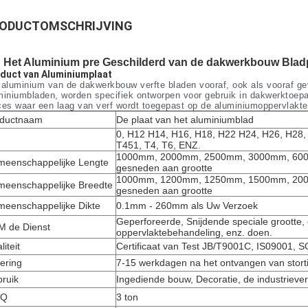
ODUCTOMSCHRIJVING
Het Aluminium pre Geschilderd van de dakwerkbouw Bladp
duct van Aluminiumplaat
 aluminium van de dakwerkbouw verfte bladen vooraf, ook als vooraf ge
miniumbladen, worden specifiek ontworpen voor gebruik in dakwerktoep
ces waar een laag van verf wordt toegepast op de aluminiumoppervlakte
oductnaam
De plaat van het aluminiumblad
0, H12 H14, H16, H18, H22 H24, H26, H28,
T451, T4, T6, ENZ.
1000mm, 2000mm, 2500mm, 3000mm, 6000
eenschappelijke Lengte
gesneden aan grootte
1000mm, 1200mm, 1250mm, 1500mm, 2000
eenschappelijke Breedte
gesneden aan grootte
eenschappelijke Dikte
0.1mm - 260mm als Uw Verzoek
Geperforeerde, Snijdende speciale grootte, 
 de Dienst
oppervlaktebehandeling, enz. doen.
liteit
Certificaat van Test JB/T9001C, IS09001,
ering
7-15 werkdagen na het ontvangen van stort
ruik
Ingediende bouw, Decoratie, de industriever
Q
3 ton