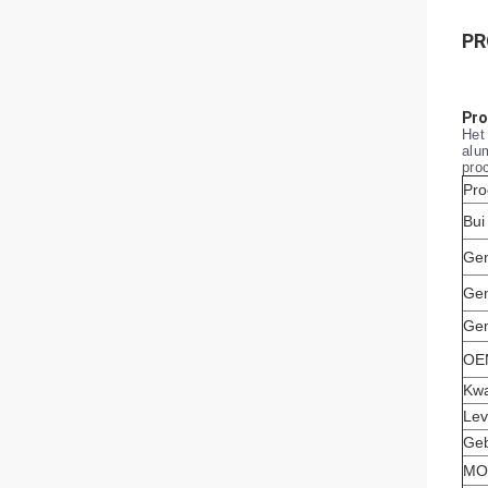
PR
Pro
Het
alu
pro
Pr
Bui
Gem
Gem
Gem
OEM
Kwa
Lev
Geb
MO