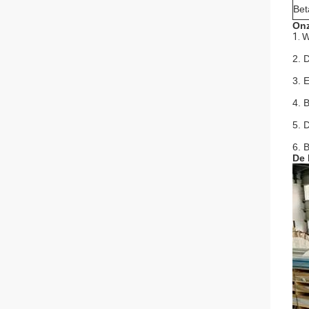
Bet
Onz
1.
W
2. 
3. 
4. 
5. 
6. 
De 