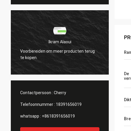
PR
ui
Ikram Alaoui
roducten terug
Voorbereiden om meer producten terug
Ra
te kopen.
De
ver
Contactpersoon :
Cherry
Dik
Telefoonnummer :
18391656019
whatsapp :
+8618391656019
Bre