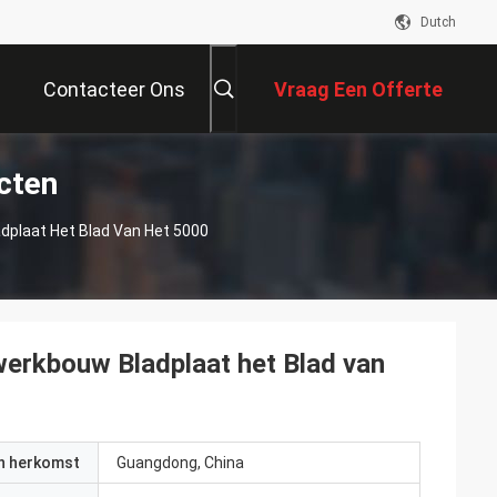
Dutch
Contacteer Ons
Vraag Een Offerte
cten
Aan
dplaat Het Blad Van Het 5000
werkbouw Bladplaat het Blad van
an herkomst
Guangdong, China