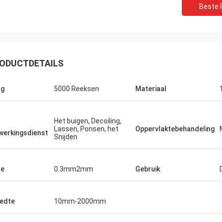
Beste P
ODUCTDETAILS
ng
5000 Reeksen
Materiaal
Het buigen, Decoiling,
Lassen, Ponsen, het
Oppervlaktebehandeling
werkingsdienst
Snijden
te
0.3mm2mm
Gebruik
edte
10mm-2000mm