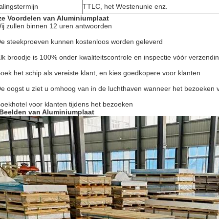
alingstermijn
TTLC, het Westenunie enz.
e Voordelen van Aluminiumplaat
ij zullen binnen 12 uren antwoorden
De steekproeven kunnen kostenloos worden geleverd
Elk broodje is 100% onder kwaliteitscontrole en inspectie vóór verzendi
Boek het schip als vereiste klant, en kies goedkopere voor klanten
De oogst u ziet u omhoog van in de luchthaven wanneer het bezoeken 
Boekhotel voor klanten tijdens het bezoeken
Beelden van Aluminiumplaat