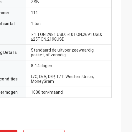
m
ZSB
mmer
111
elaantal
1 ton
≥ 1 TON,2981 USD; ≥10TON,2691 USD;
≥25TON,2198USD
Standaard de uitvoer zeewaardig
g Details
pakket, of zonodig.
8-14 dagen
L/C, D/A, D/P, T/T, Western Union,
condities
MoneyGram
 vermogen
1000 ton/maand