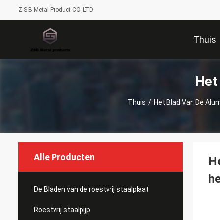
Z.S.B Metal Product CO.,LTD
Thuis
Het
Thuis
/
Het Blad Van De Alu
Alle Producten
He
h
De Bladen van de roestvrij staalplaat
Roestvrij staalpijp