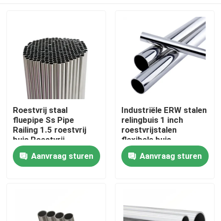
Roestvrij staal
Industriële ERW stalen
fluepipe Ss Pipe
relingbuis 1 inch
Railing 1.5 roestvrij
roestvrijstalen
buis Roestvrij
flexibele buis
intercooler buis
Thuis
Aanvraag sturen
Aanvraag sturen
Producten
video's