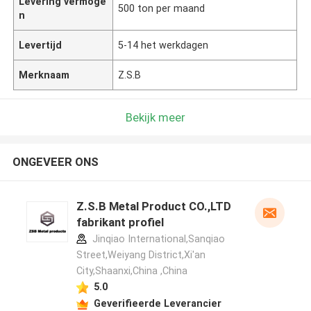
Levering vermoge
500 ton per maand
n
Levertijd
5-14 het werkdagen
Merknaam
Z.S.B
Bekijk meer
ONGEVEER ONS
Z.S.B Metal Product CO.,LTD
fabrikant profiel
Jinqiao International,Sanqiao
Street,Weiyang District,Xi'an
City,Shaanxi,China ,China
5.0
Geverifieerde Leverancier