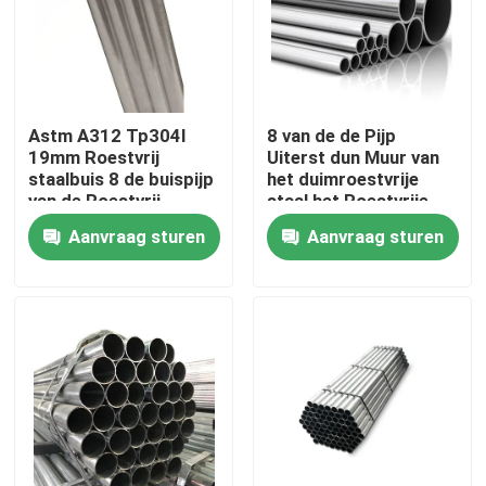
Over ons
Fabriekstocht
Astm A312 Tp304l
8 van de de Pijp
19mm Roestvrij
Uiterst dun Muur van
staalbuis 8 de buispijp
het duimroestvrije
Kwaliteitscontrole
van de Roestvrij
staal het Roestvrije
staalpijp Tp347h
staalbuizenstelsel
Aanvraag sturen
Aanvraag sturen
Neem contact met ons op
Nieuws
Vraag een offerte
De Bladen van de roestvrij staalplaat