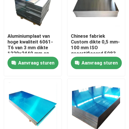
Over ons
Fabriekstocht
Aluminiumplaat van
Chinese fabriek
hoge kwaliteit 6061-
Custom dikte 0,5 mm-
T6 van 3 mm dikte
100 mm ISO
Kwaliteitscontrole
1220x2440 mm op
gecertificeerd 5083
maat gesneden voor
H111 legering 1060
Aanvraag sturen
Aanvraag sturen
industriële toepassing
Pure aluminium plaat
in de luchtvaart
Neem contact met ons op
Nieuws
Vraag een offerte
De Bladen van de roestvrij staalplaat