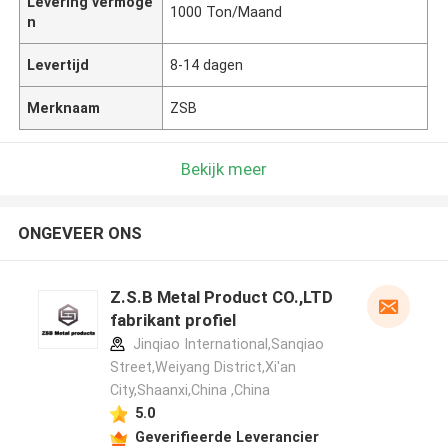
Levering vermoge
1000 Ton/Maand
n
Levertijd
8-14 dagen
Merknaam
ZSB
Bekijk meer
ONGEVEER ONS
Z.S.B Metal Product CO.,LTD
fabrikant profiel
Jinqiao International,Sanqiao
Street,Weiyang District,Xi'an
City,Shaanxi,China ,China
5.0
Geverifieerde Leverancier