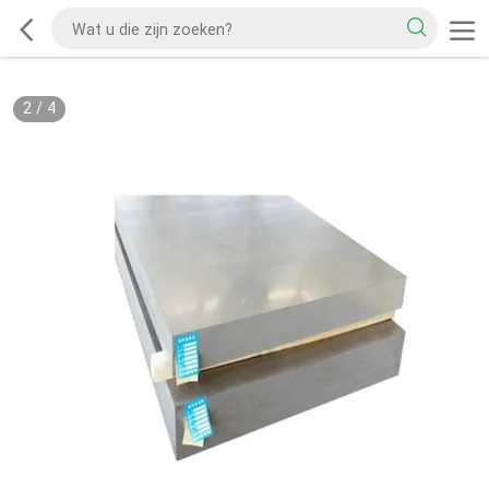
2
/
4