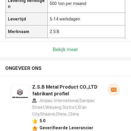
Levering vermoge
500 ton per maand
n
Levertijd
5-14 werkdagen
Merknaam
Z.S.B
Bekijk meer
ONGEVEER ONS
Z.S.B Metal Product CO.,LTD
fabrikant profiel
Jinqiao International,Sanqiao
Street,Weiyang District,Xi'an
City,Shaanxi,China ,China
5.0
Geverifieerde Leverancier