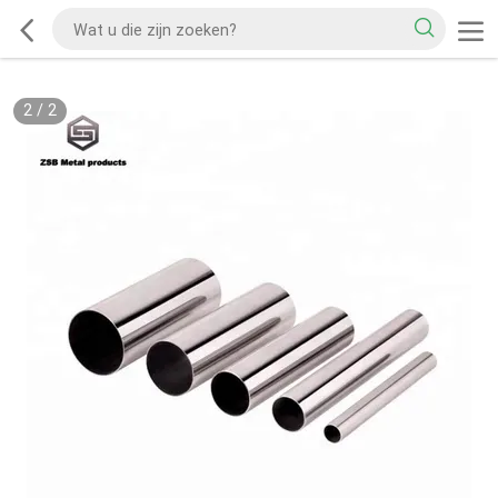
2
/
2