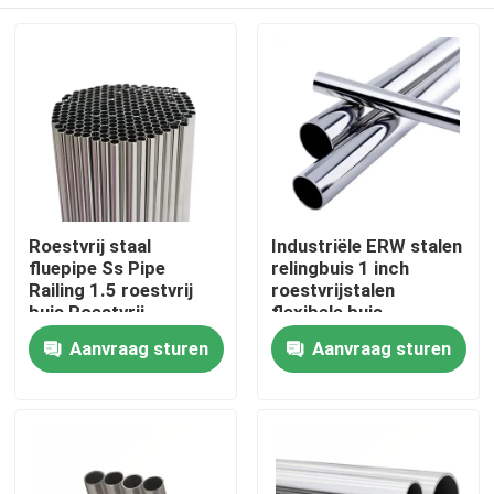
Roestvrij staal
Industriële ERW stalen
fluepipe Ss Pipe
relingbuis 1 inch
Railing 1.5 roestvrij
roestvrijstalen
buis Roestvrij
flexibele buis
intercooler buis
Thuis
Aanvraag sturen
Aanvraag sturen
Producten
video's