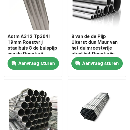
Over ons
Fabriekstocht
Astm A312 Tp304l
8 van de de Pijp
19mm Roestvrij
Uiterst dun Muur van
staalbuis 8 de buispijp
het duimroestvrije
Kwaliteitscontrole
van de Roestvrij
staal het Roestvrije
staalpijp Tp347h
staalbuizenstelsel
Aanvraag sturen
Aanvraag sturen
Neem contact met ons op
Nieuws
Vraag een offerte
De Bladen van de roestvrij staalplaat