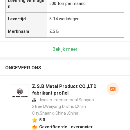
Levering vermoge
500 ton per maand
n
Levertijd
5-14 werkdagen
Merknaam
Z.S.B
Bekijk meer
ONGEVEER ONS
Z.S.B Metal Product CO.,LTD
fabrikant profiel
Jinqiao International,Sanqiao
Street,Weiyang District,Xi'an
City,Shaanxi,China ,China
5.0
Geverifieerde Leverancier