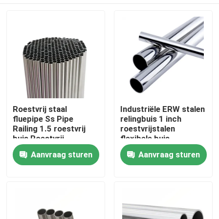
Roestvrij staal
Industriële ERW stalen
fluepipe Ss Pipe
relingbuis 1 inch
Railing 1.5 roestvrij
roestvrijstalen
buis Roestvrij
flexibele buis
intercooler buis
Thuis
Aanvraag sturen
Aanvraag sturen
Producten
video's