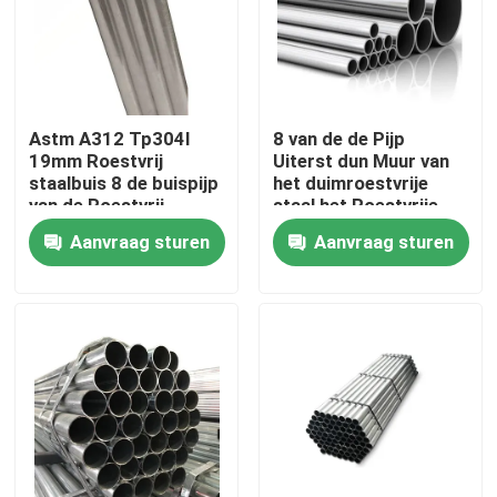
Over ons
Fabriekstocht
Astm A312 Tp304l
8 van de de Pijp
19mm Roestvrij
Uiterst dun Muur van
staalbuis 8 de buispijp
het duimroestvrije
Kwaliteitscontrole
van de Roestvrij
staal het Roestvrije
staalpijp Tp347h
staalbuizenstelsel
Aanvraag sturen
Aanvraag sturen
Neem contact met ons op
Nieuws
Vraag een offerte
De Bladen van de roestvrij staalplaat