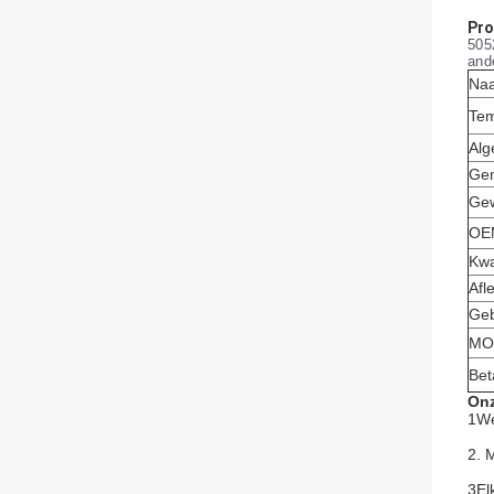
Pro
505
and
Naa
Tem
Alg
Gem
Gew
OEM
Kwa
Afl
Geb
MO
Bet
Onz
1We
2. 
3El