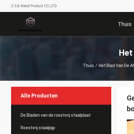
Z.S.B Metal Product CO.,LTD
Thuis
Het
Thuis
/
Het Blad Van De A
Alle Producten
Ge
b
De Bladen van de roestvrij staalplaat
Roestvrij staalpijp