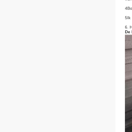
4Bo
5Ik
6. 
De 