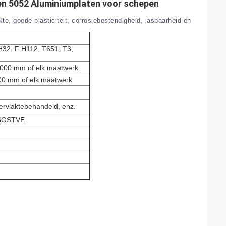
en 5052 Aluminiumplaten voor schepen
e, goede plasticiteit, corrosiebestendigheid, lasbaarheid en
H32, F H112, T651, T3,
00 mm of elk maatwerk
 mm of elk maatwerk
ervlaktebehandeld, enz.
1,SGSTVE