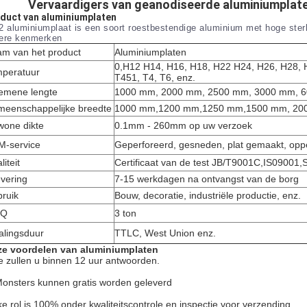
Vervaardigers van geanodiseerde aluminiumplat
duct van aluminiumplaten
2 aluminiumplaat is een soort roestbestendige aluminium met hoge sterkt
ere kenmerken
m van het product
Aluminiumplaten
0,H12 H14, H16, H18, H22 H24, H26, H28, 
peratuur
T451, T4, T6, enz.
emene lengte
1000 mm, 2000 mm, 2500 mm, 3000 mm, 60
eenschappelijke breedte
1000 mm,1200 mm,1250 mm,1500 mm, 2000
one dikte
0.1mm - 260mm op uw verzoek
-service
Geperforeerd, gesneden, plat gemaakt, opp
liteit
Certificaat van de test JB/T9001C,IS0900
evering
7-15 werkdagen na ontvangst van de borg
ruik
Bouw, decoratie, industriële productie, enz.
Q
3 ton
alingsduur
TTLC, West Union enz.
e voordelen van aluminiumplaten
 zullen u binnen 12 uur antwoorden.
Monsters kunnen gratis worden geleverd
ke rol is 100% onder kwaliteitscontrole en inspectie voor verzending.