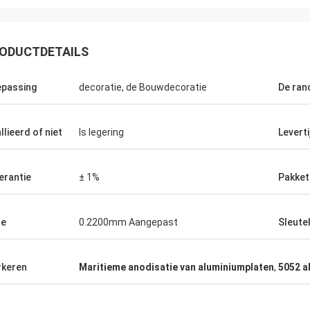
ODUCTDETAILS
passing
decoratie, de Bouwdecoratie
De ran
Ikram Alaoui
reiden om meer producten terug
llieerd of niet
Is legering
Leverti
en.
erantie
± 1%
Pakket
te
0.2200mm Aangepast
Sleute
keren
Maritieme anodisatie van aluminiumplaten
,
5052 a