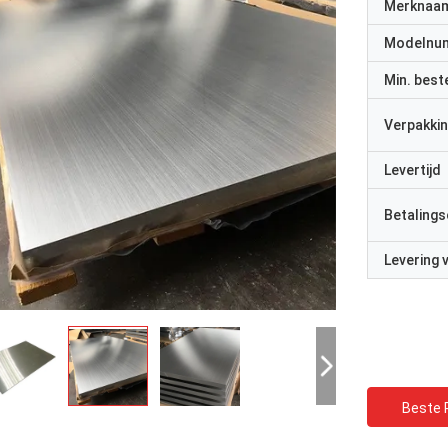
Merknaa
Modelnu
Min. best
Verpakkin
Levertijd
Betalings
Levering
Beste P