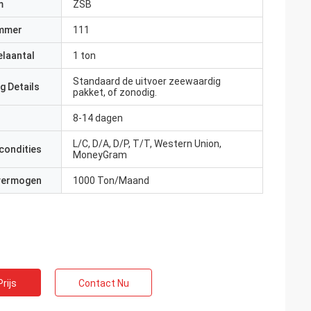
m
ZSB
mmer
111
elaantal
1 ton
Standaard de uitvoer zeewaardig
g Details
pakket, of zonodig.
8-14 dagen
L/C, D/A, D/P, T/T, Western Union,
condities
MoneyGram
 vermogen
1000 Ton/Maand
rijs
Contact Nu