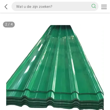
2
/
4