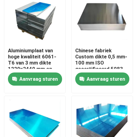
Over ons
Fabriekstocht
Aluminiumplaat van
Chinese fabriek
Kwaliteitscontrole
hoge kwaliteit 6061-
Custom dikte 0,5 mm-
T6 van 3 mm dikte
100 mm ISO
1220x2440 mm op
gecertificeerd 5083
maat gesneden voor
H111 legering 1060
Neem contact met ons op
Aanvraag sturen
Aanvraag sturen
industriële toepassing
Pure aluminium plaat
in de luchtvaart
Nieuws
Vraag een offerte
De Bladen van de roestvrij staalplaat