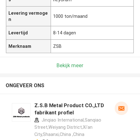
Levering vermoge
1000 ton/maand
n
Levertijd
8-14 dagen
Merknaam
ZSB
Bekijk meer
ONGEVEER ONS
Z.S.B Metal Product CO.,LTD
fabrikant profiel
Jinqiao International,Sanqiao
Street,Weiyang District,Xi'an
City,Shaanxi,China ,China