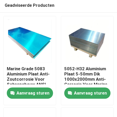
Geadviseerde Producten
Marine Grade 5083
5052-H32 Aluminium
Aluminium Plaat Anti-
Plaat 5-50mm Dik
Zoutcorrosie Voor
1000x2000mm Anti-
Thuis
Scheepsbouw ANSI
Corrosie Voor Marine
Gecertificeerd
Constructie
Aanvraag sturen
Aanvraag sturen
Producten
video's