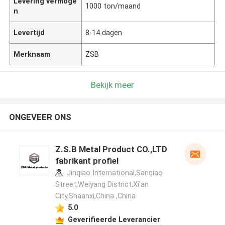
Levering vermoge
1000 ton/maand
n
Levertijd
8-14 dagen
Merknaam
ZSB
Bekijk meer
ONGEVEER ONS
Z.S.B Metal Product CO.,LTD
fabrikant profiel
Jinqiao International,Sanqiao
Street,Weiyang District,Xi'an
City,Shaanxi,China ,China
5.0
Geverifieerde Leverancier