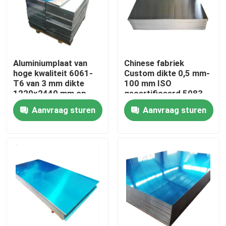
Over ons
Fabriekstocht
Aluminiumplaat van
Chinese fabriek
hoge kwaliteit 6061-
Custom dikte 0,5 mm-
T6 van 3 mm dikte
100 mm ISO
Kwaliteitscontrole
1220x2440 mm op
gecertificeerd 5083
maat gesneden voor
H111 legering 1060
Aanvraag sturen
Aanvraag sturen
industriële toepassing
Pure aluminium plaat
in de luchtvaart
Neem contact met ons op
Nieuws
Vraag een offerte
De Bladen van de roestvrij staalplaat