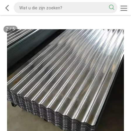
2
/
5