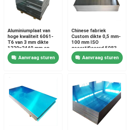
Over ons
Aluminiumplaat van
Chinese fabriek
Fabriekstocht
hoge kwaliteit 6061-
Custom dikte 0,5 mm-
T6 van 3 mm dikte
100 mm ISO
1220x2440 mm op
gecertificeerd 5083
Kwaliteitscontrole
maat gesneden voor
H111 legering 1060
Aanvraag sturen
Aanvraag sturen
industriële toepassing
Pure aluminium plaat
in de luchtvaart
Neem contact met ons op
Nieuws
Vraag een offerte
De Bladen van de roestvrij staalplaat