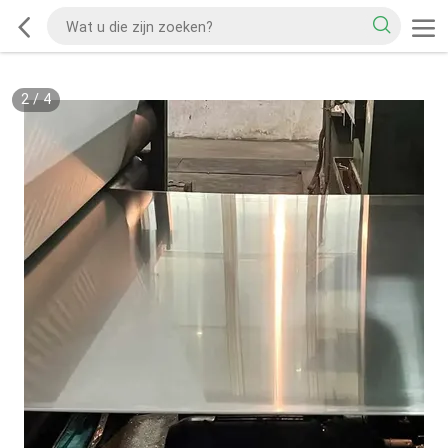
2
/
4