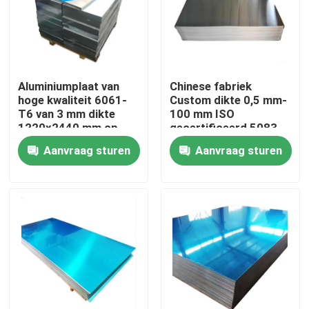
Over ons
Fabriekstocht
Aluminiumplaat van
Chinese fabriek
hoge kwaliteit 6061-
Custom dikte 0,5 mm-
T6 van 3 mm dikte
100 mm ISO
Kwaliteitscontrole
1220x2440 mm op
gecertificeerd 5083
maat gesneden voor
H111 legering 1060
Aanvraag sturen
Aanvraag sturen
industriële toepassing
Pure aluminium plaat
in de luchtvaart
Neem contact met ons op
Nieuws
Vraag een offerte
De Bladen van de roestvrij staalplaat