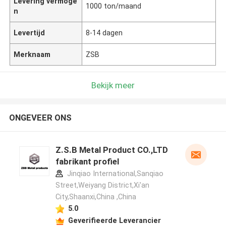
Levering vermoge
1000 ton/maand
n
Levertijd
8-14 dagen
Merknaam
ZSB
Bekijk meer
ONGEVEER ONS
Z.S.B Metal Product CO.,LTD
fabrikant profiel
Jinqiao International,Sanqiao
Street,Weiyang District,Xi'an
City,Shaanxi,China ,China
5.0
Geverifieerde Leverancier