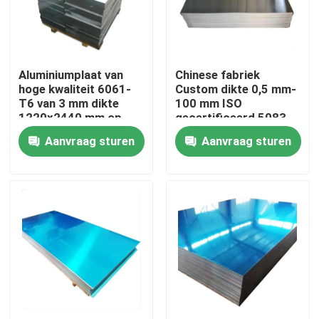
Over ons
Aluminiumplaat van
Chinese fabriek
Fabriekstocht
hoge kwaliteit 6061-
Custom dikte 0,5 mm-
T6 van 3 mm dikte
100 mm ISO
1220x2440 mm op
gecertificeerd 5083
Kwaliteitscontrole
maat gesneden voor
H111 legering 1060
Aanvraag sturen
Aanvraag sturen
industriële toepassing
Pure aluminium plaat
in de luchtvaart
Neem contact met ons op
Nieuws
Vraag een offerte
De Bladen van de roestvrij staalplaat