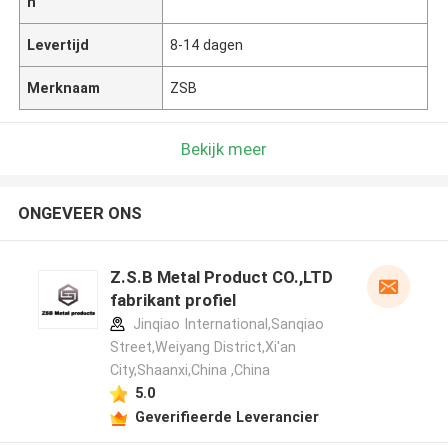
n
Levertijd
8-14 dagen
Merknaam
ZSB
Bekijk meer
ONGEVEER ONS
Z.S.B Metal Product CO.,LTD
fabrikant profiel
Jinqiao International,Sanqiao
Street,Weiyang District,Xi'an
City,Shaanxi,China ,China
5.0
Geverifieerde Leverancier