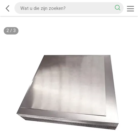
2
/
3