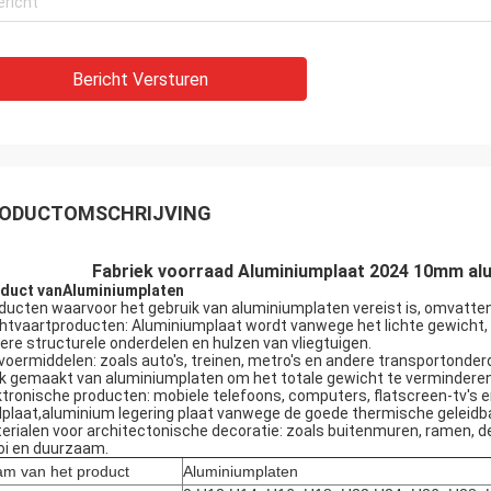
Bericht Versturen
ODUCTOMSCHRIJVING
Fabriek voorraad Aluminiumplaat 2024 10mm alum
duct van
Aluminiumplaten
ducten waarvoor het gebruik van aluminiumplaten vereist is, omvatte
htvaartproducten: Aluminiumplaat wordt vanwege het lichte gewicht, de 
ere structurele onderdelen en hulzen van vliegtuigen.
voermiddelen: zoals auto's, treinen, metro's en andere transportonder
k gemaakt van aluminiumplaten om het totale gewicht te verminderen 
ktronische producten: mobiele telefoons, computers, flatscreen-tv's 
lplaat,aluminium legering plaat vanwege de goede thermische geleidb
erialen voor architectonische decoratie: zoals buitenmuren, ramen, de
i en duurzaam.
m van het product
Aluminiumplaten