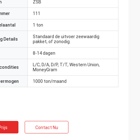
m
ZSB
mmer
111
elaantal
1 ton
Standaard de uitvoer zeewaardig
g Details
pakket, of zonodig.
8-14 dagen
L/C, D/A, D/P, T/T, Western Union,
condities
MoneyGram
 vermogen
1000 ton/maand
rijs
Contact Nu