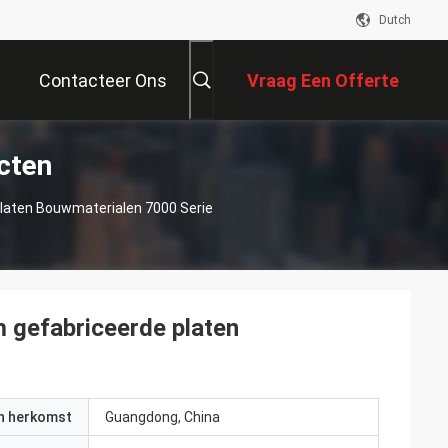
Dutch
Contacteer Ons
Vraag Een Offerte
cten
Aan
aten Bouwmaterialen 7000 Serie
gefabriceerde platen
t
an herkomst
Guangdong, China