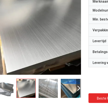
Merknaa
Modelnu
Min. best
Verpakkin
Levertijd
Betalings
Levering
Beste P