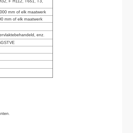
H32, F H112, T651, T3,
00 mm of elk maatwerk
 mm of elk maatwerk
ervlaktebehandeld, enz.
1,SGSTVE
anten.