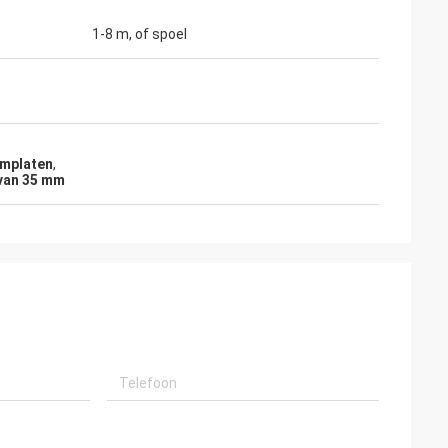
1-8 m, of spoel
umplaten
,
 van 35 mm