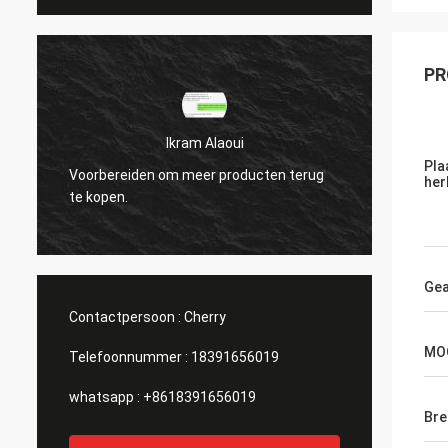
PR
Ikram Alaoui
Pla
Voorbereiden om meer producten terug
Voorbe
her
te kopen.
te kop
Gea
Contactpersoon :
Cherry
MO
Telefoonnummer :
18391656019
whatsapp :
+8618391656019
Bre