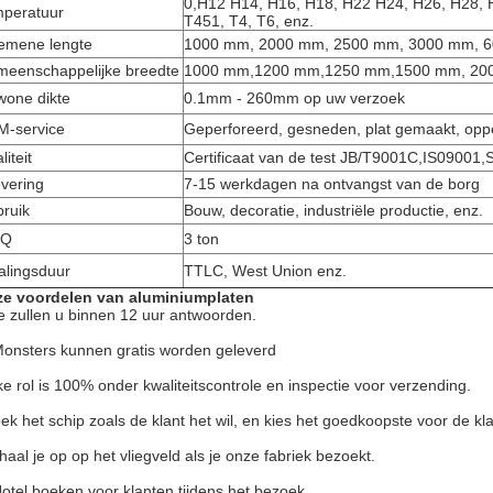
0,H12 H14, H16, H18, H22 H24, H26, H28, 
peratuur
T451, T4, T6, enz.
emene lengte
1000 mm, 2000 mm, 2500 mm, 3000 mm, 60
eenschappelijke breedte
1000 mm,1200 mm,1250 mm,1500 mm, 2000
one dikte
0.1mm - 260mm op uw verzoek
-service
Geperforeerd, gesneden, plat gemaakt, opp
liteit
Certificaat van de test JB/T9001C,IS0900
evering
7-15 werkdagen na ontvangst van de borg
ruik
Bouw, decoratie, industriële productie, enz.
Q
3 ton
alingsduur
TTLC, West Union enz.
e voordelen van aluminiumplaten
 zullen u binnen 12 uur antwoorden.
Monsters kunnen gratis worden geleverd
ke rol is 100% onder kwaliteitscontrole en inspectie voor verzending.
ek het schip zoals de klant het wil, en kies het goedkoopste voor de kl
 haal je op op het vliegveld als je onze fabriek bezoekt.
Hotel boeken voor klanten tijdens het bezoek