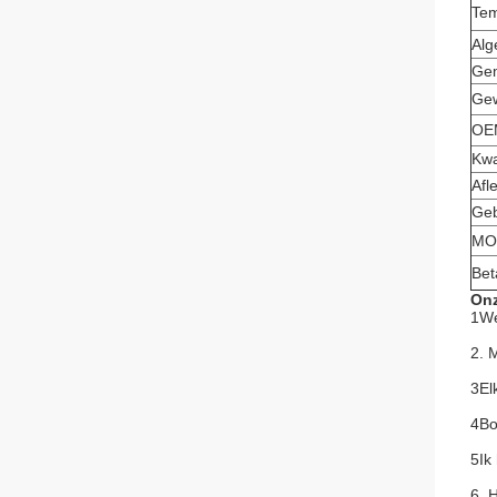
Tem
Alg
Gem
Gew
OEM
Kwa
Afl
Geb
MO
Bet
Onz
1We
2. 
3El
4Bo
5Ik
6. 