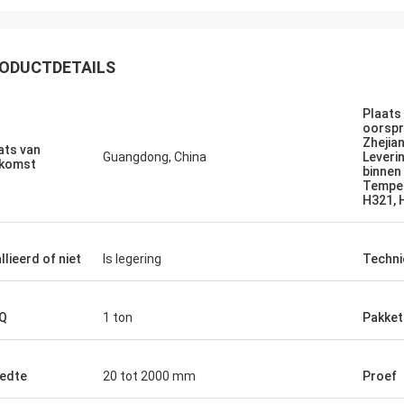
ODUCTDETAILS
Plaats
oorsp
Ikram Alaoui
Zhejian
ats van
Guangdong, China
Leveri
reiden om meer producten terug
komst
binnen
en.
Temper
H321, 
llieerd of niet
Is legering
Techni
Q
1 ton
Pakket
edte
20 tot 2000 mm
Proef