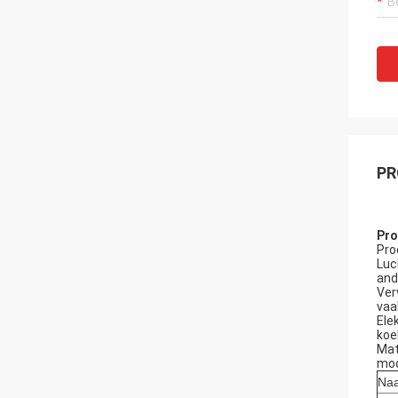
PR
Pro
Pro
Luc
and
Ver
vaa
Ele
koe
Mat
moo
Naa