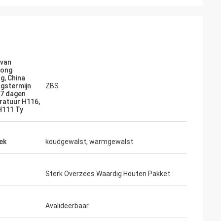
 van
rong
g, China
ngstermijn
ZBS
 7 dagen
atuur H116,
H111 Ty
ek
koudgewalst, warmgewalst
Sterk Overzees Waardig Houten Pakket
Avalideerbaar