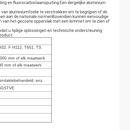
ng en fluorocarbonaanspuiting.Een dergelijke aluminium
t van aluminiumfoelie te verstrekken om te begrijpen of de
ldoen aan de nationale normenBovendien kunnen eenvoudige
en van het gecoate oppervlak met een lemmet om te zien of
dat u tijdige oplossingen en technische ondersteuning
product.
H32, F H112, T651, T3,
00 mm of elk maatwerk
 mm of elk maatwerk
ervlaktebehandeld, enz.
1,SGSTVE