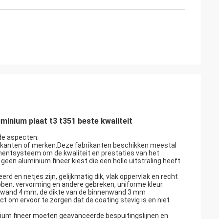
inium plaat t3 t351 beste kwaliteit
nde aspecten:
rikanten of merken.Deze fabrikanten beschikken meestal
entsysteem om de kwaliteit en prestaties van het
en aluminium fineer kiest die een holle uitstraling heeft
erd en netjes zijn, gelijkmatig dik, vlak oppervlak en recht
bben, vervorming en andere gebreken, uniforme kleur.
tenwand 4 mm, de dikte van de binnenwand 3 mm
t om ervoor te zorgen dat de coating stevig is en niet
ium fineer moeten geavanceerde bespuitingslijnen en