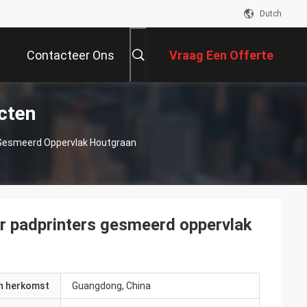
Dutch
Contacteer Ons
Vraag Een Offerte
cten
Aan
 Gesmeerd Oppervlak Houtgraan
r padprinters gesmeerd oppervlak
an herkomst
Guangdong, China