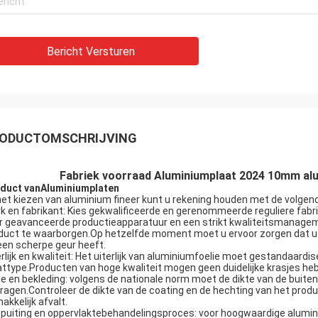
Bericht Versturen
ODUCTOMSCHRIJVING
Fabriek voorraad Aluminiumplaat 2024 10mm alum
duct van
Aluminiumplaten
 het kiezen van aluminium fineer kunt u rekening houden met de volge
k en fabrikant: Kies gekwalificeerde en gerenommeerde reguliere fab
r geavanceerde productieapparatuur en een strikt kwaliteitsmanagem
duct te waarborgen.Op hetzelfde moment moet u ervoor zorgen dat u ge
een scherpe geur heeft.
erlijk en kwaliteit: Het uiterlijk van aluminiumfoelie moet gestandaardise
attype.Producten van hoge kwaliteit mogen geen duidelijke krasjes he
te en bekleding: volgens de nationale norm moet de dikte van de bui
ragen.Controleer de dikte van de coating en de hechting van het produc
akkelijk afvalt.
puiting en oppervlaktebehandelingsproces: voor hoogwaardige alumin