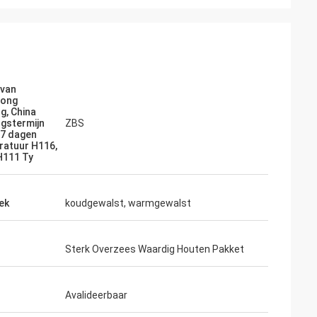
 van
rong
g, China
ngstermijn
ZBS
 7 dagen
atuur H116,
H111 Ty
ek
koudgewalst, warmgewalst
Sterk Overzees Waardig Houten Pakket
Avalideerbaar