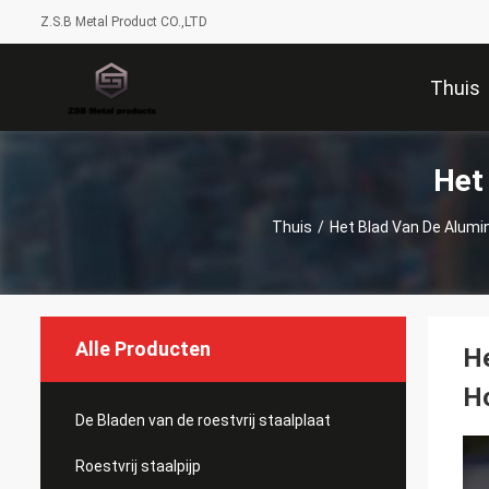
Z.S.B Metal Product CO.,LTD
Thuis
Het
Thuis
/
Het Blad Van De Alumi
Alle Producten
He
Ho
De Bladen van de roestvrij staalplaat
Roestvrij staalpijp