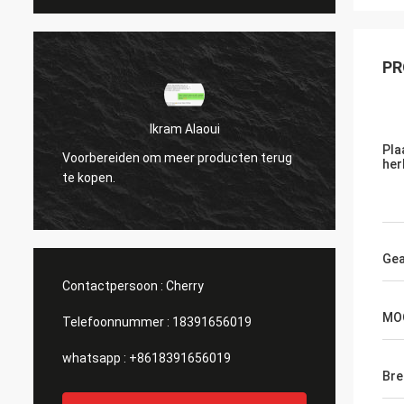
PR
Ikram Alaoui
Ikram Ala
Pla
reiden om meer producten terug
Voorbereiden om meer p
her
en.
te kopen.
Gea
Contactpersoon :
Cherry
MO
Telefoonnummer :
18391656019
whatsapp :
+8618391656019
Bre