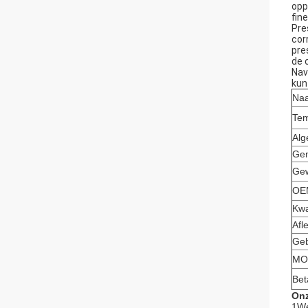
opp
fin
Pre
cor
pre
de 
Nav
kun
Naa
Tem
Alg
Gem
Gew
OEM
Kwa
Afl
Geb
MO
Bet
Onz
1We