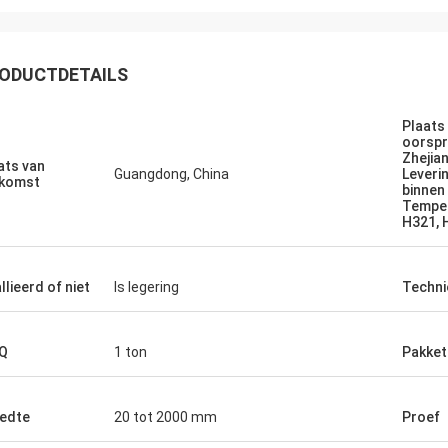
ODUCTDETAILS
Plaats
oorsp
oui
Zhejian
ats van
Guangdong, China
Leveri
roducten terug
komst
binnen
Temper
H321, 
llieerd of niet
Is legering
Techni
Q
1 ton
Pakket
edte
20 tot 2000 mm
Proef