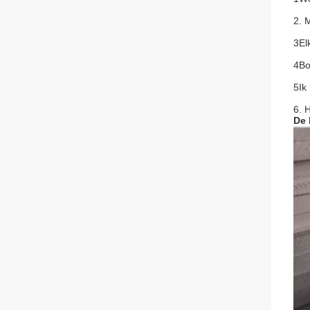
2. 
3El
4Bo
5Ik
6. 
De 