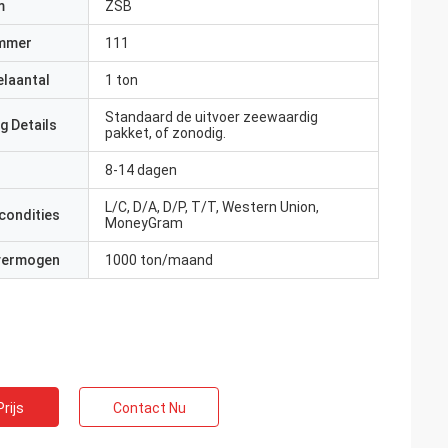
m
ZSB
mmer
111
elaantal
1 ton
Standaard de uitvoer zeewaardig
g Details
pakket, of zonodig.
8-14 dagen
L/C, D/A, D/P, T/T, Western Union,
condities
MoneyGram
 vermogen
1000 ton/maand
rijs
Contact Nu