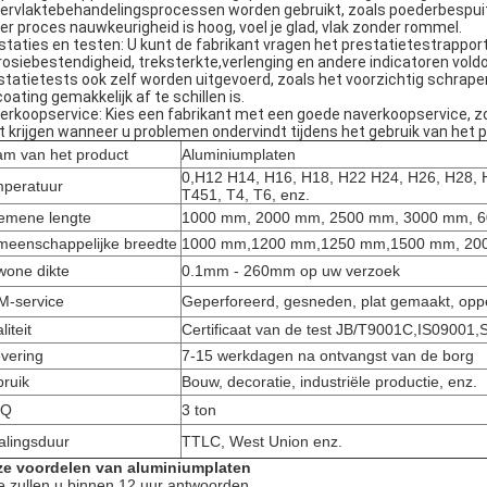
ervlaktebehandelingsprocessen worden gebruikt, zoals poederbespuiti
eer proces nauwkeurigheid is hoog, voel je glad, vlak zonder rommel.
staties en testen: U kunt de fabrikant vragen het prestatietestrappor
rosiebestendigheid, treksterkte,verlenging en andere indicatoren vo
statietests ook zelf worden uitgevoerd, zoals het voorzichtig schrap
coating gemakkelijk af te schillen is.
erkoopservice: Kies een fabrikant met een goede naverkoopservice, zo
t krijgen wanneer u problemen ondervindt tijdens het gebruik van het 
m van het product
Aluminiumplaten
0,H12 H14, H16, H18, H22 H24, H26, H28, 
peratuur
T451, T4, T6, enz.
emene lengte
1000 mm, 2000 mm, 2500 mm, 3000 mm, 60
eenschappelijke breedte
1000 mm,1200 mm,1250 mm,1500 mm, 2000
one dikte
0.1mm - 260mm op uw verzoek
-service
Geperforeerd, gesneden, plat gemaakt, opp
liteit
Certificaat van de test JB/T9001C,IS0900
evering
7-15 werkdagen na ontvangst van de borg
ruik
Bouw, decoratie, industriële productie, enz.
Q
3 ton
alingsduur
TTLC, West Union enz.
e voordelen van aluminiumplaten
 zullen u binnen 12 uur antwoorden.