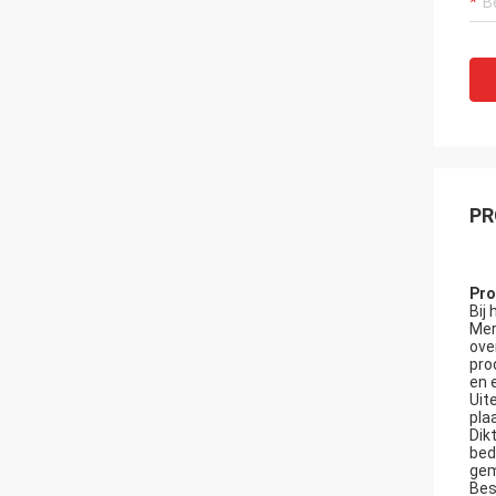
PR
Pro
Bij
Mer
ove
pro
en 
Uit
pla
Dik
bed
gem
Bes