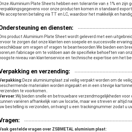
Onze Aluminium Plate Sheets hebben een tolerantie van ± 1% en zijn 
verpakkingsgegevens voor onze producten komen in standaard exportv
We accepteren betaling via TT en LC, waardoor het makkelijk en handi
Ondersteuning en diensten:
Ons product Aluminium Plate Sheet wordt geleverd met een uitgebrei
ervoor te zorgen dat onze klanten een soepele en succesvolle ervarin
beschikbaar om vragen of vragen te beantwoorden.We bieden een bree
boren,en fabricage om te voldoen aan de specifieke behoeften van on
hoogste niveau van klantenservice en technische expertise om het bes
Verpakking en verzending:
Verpakking:
Deze aluminiumplaat zal veilig verpakt worden om de veilig
beschermende materialen worden ingepakt en in een stevige kartonne
verzenden te voorkomen..
Vervoer:
Wij bieden snelle en betrouwbare verzendmogelijkheden voor 
kunnen variëren afhankelijk van uw locatie, maar we streven er altijd n
uw bestelling is verzonden, ontvangt u een trackingnummer zodat u uw
Vragen:
Vaak gestelde vragen over ZSBMETAL aluminium plaat: