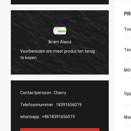
PR
Toe
Ikram Alaoui
Tec
Voorbereiden om meer producten terug
Voorbe
te kopen.
te kop
MO
Contactpersoon :
Cherry
Opp
Telefoonnummer :
18391656019
whatsapp :
+8618391656019
Mar