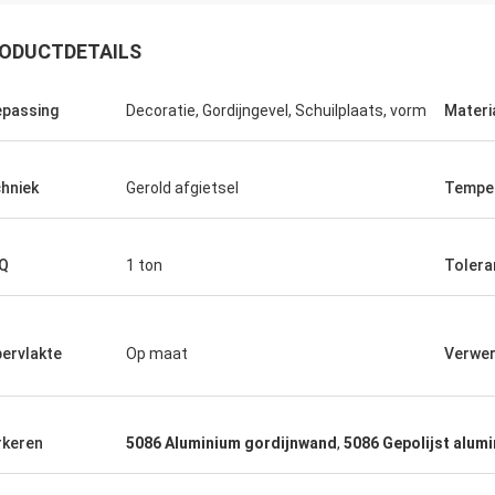
ODUCTDETAILS
passing
Decoratie, Gordijngevel, Schuilplaats, vorm
Materi
Ikram Alaoui
hniek
Gerold afgietsel
Tempe
reiden om meer producten terug
en.
Q
1 ton
Tolera
ervlakte
Op maat
Verwer
keren
5086 Aluminium gordijnwand
,
5086 Gepolijst alum