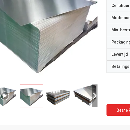
Certificer
Modelnu
Min. best
Packaging
Levertijd
Betalings
Beste P