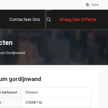
Dutch
Contacteer Ons
Vraag Een Offerte
Aan
cten
nium Gordijnwand
ium gordijnwand
an herkomst
Chinees
m
ZSBMETAL