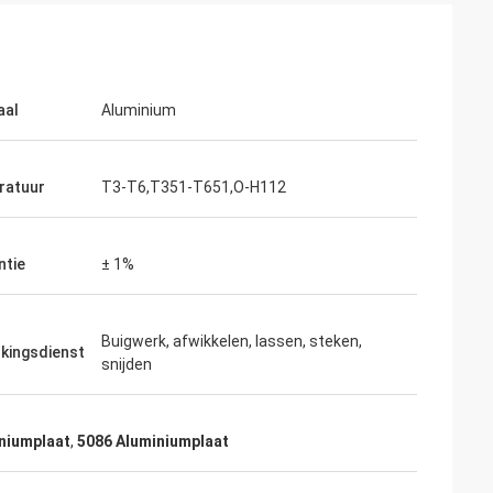
aal
Aluminium
ratuur
T3-T6,T351-T651,O-H112
ntie
± 1%
Buigwerk, afwikkelen, lassen, steken,
kingsdienst
snijden
iniumplaat
,
5086 Aluminiumplaat