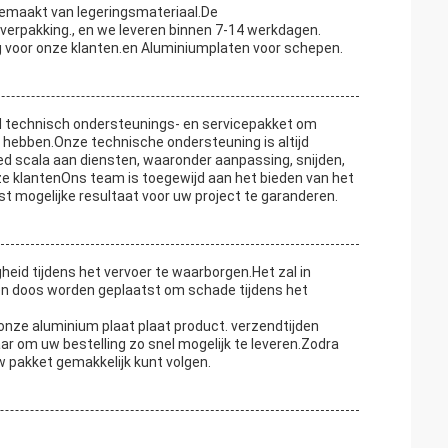
gemaakt van legeringsmateriaal.De
erpakking., en we leveren binnen 7-14 werkdagen.
g voor onze klanten.en Aluminiumplaten voor schepen.
d technisch ondersteunings- en servicepakket om
g hebben.Onze technische ondersteuning is altijd
d scala aan diensten, waaronder aanpassing, snijden,
ze klantenOns team is toegewijd aan het bieden van het
t mogelijke resultaat voor uw project te garanderen.
heid tijdens het vervoer te waarborgen.Het zal in
n doos worden geplaatst om schade tijdens het
onze aluminium plaat plaat product. verzendtijden
aar om uw bestelling zo snel mogelijk te leveren.Zodra
 pakket gemakkelijk kunt volgen.