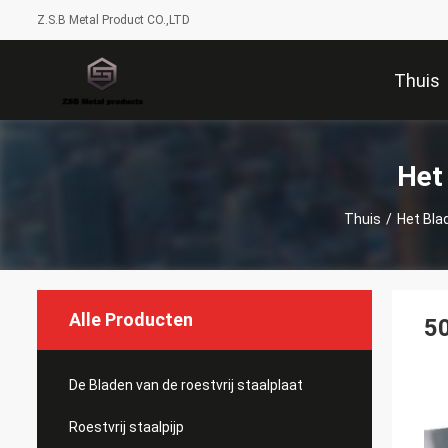
Z.S.B Metal Product CO.,LTD
Thuis
Het
Thuis
/
Het Bla
Alle Producten
50
De Bladen van de roestvrij staalplaat
Roestvrij staalpijp