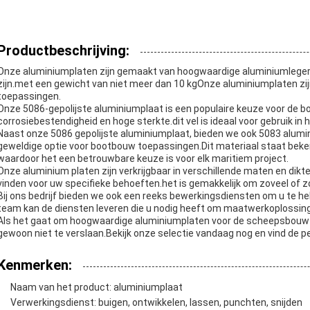
Productbeschrijving:
Onze aluminiumplaten zijn gemaakt van hoogwaardige aluminiumlegeri
zijn.met een gewicht van niet meer dan 10 kgOnze aluminiumplaten zijn
toepassingen.
Onze 5086-gepolijste aluminiumplaat is een populaire keuze voor de
corrosiebestendigheid en hoge sterkte.dit vel is ideaal voor gebruik i
Naast onze 5086 gepolijste aluminiumplaat, bieden we ook 5083 alumini
geweldige optie voor bootbouw toepassingen.Dit materiaal staat beken
waardoor het een betrouwbare keuze is voor elk maritiem project.
Onze aluminium platen zijn verkrijgbaar in verschillende maten en dikt
vinden voor uw specifieke behoeften.het is gemakkelijk om zoveel of zo 
Bij ons bedrijf bieden we ook een reeks bewerkingsdiensten om u te h
team kan de diensten leveren die u nodig heeft om maatwerkoplossing
Als het gaat om hoogwaardige aluminiumplaten voor de scheepsbouw en
gewoon niet te verslaan.Bekijk onze selectie vandaag nog en vind de p
Kenmerken:
Naam van het product: aluminiumplaat
Verwerkingsdienst: buigen, ontwikkelen, lassen, punchten, snijden