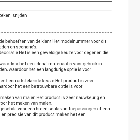
teken, snijden
 de behoeften van de klant.Het modelnummer voor dit
eden en scenario's.
decoratie.Het is een geweldige keuze voor degenen die
aardoor het een ideaal materiaal is voor gebruik in
n, waardoor het een langdurige optie is voor
heet een uitstekende keuze.Het product is zeer
rdoor het een betrouwbare optie is voor
et maken van malen.Het product is zeer nauwkeurig en
 voor het maken van malen.
geschikt voor een breed scala van toepassingen.of een
 en precisie van dit product maken het een