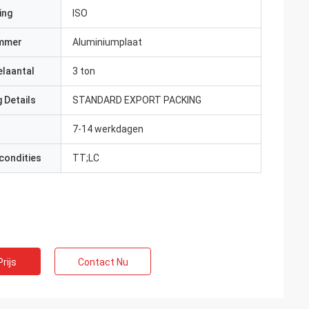
ing
ISO
mmer
Aluminiumplaat
elaantal
3 ton
 Details
STANDARD EXPORT PACKING
7-14 werkdagen
condities
TT;LC
rijs
Contact Nu