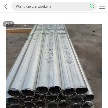
2
/
3