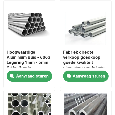
Hoogwaardige
Fabriek directe
Aluminium Buis - 6063
verkoop goedkoop
Legering 1mm - 5mm
goede kwaliteit
Dikke Ronde
aluminium ronde buis
Aluminium Ronde Pijp
3003 serie voor
Aanvraag sturen
Aanvraag sturen
voor Bouwconstructie
buitengebruik
Thuis
Producten
video's