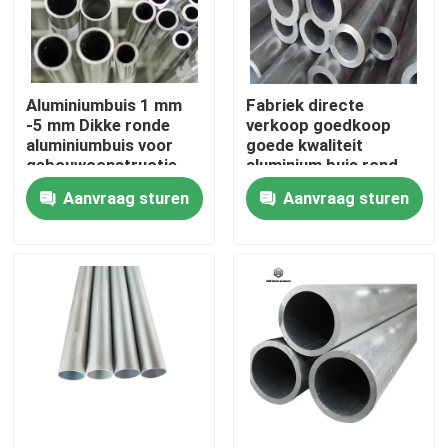
Over ons
Aluminiumbuis 1 mm
Fabriek directe
Fabriekstocht
-5 mm Dikke ronde
verkoop goedkoop
aluminiumbuis voor
goede kwaliteit
gebouwconstructie
aluminium buis rond
Kwaliteitscontrole
Aanvraag sturen
Aanvraag sturen
Neem contact met ons op
Nieuws
Vraag een offerte
De Bladen van de roestvrij staalplaat