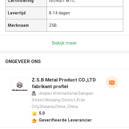
Certificering
ISO9001 MTC
Levertijd
8-14 dagen
Merknaam
ZSB
Bekijk meer
ONGEVEER ONS
Z.S.B Metal Product CO.,LTD
fabrikant profiel
Jinqiao International,Sanqiao
Street,Weiyang District,Xi'an
City,Shaanxi,China ,China
5.0
Geverifieerde Leverancier