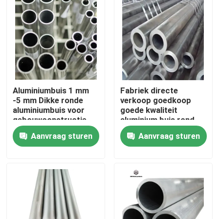
Over ons
Fabriekstocht
Kwaliteitscontrole
Aluminiumbuis 1 mm
Fabriek directe
-5 mm Dikke ronde
verkoop goedkoop
aluminiumbuis voor
goede kwaliteit
gebouwconstructie
aluminium buis rond
Neem contact met ons op
Aanvraag sturen
Aanvraag sturen
Nieuws
Vraag een offerte
De Bladen van de roestvrij staalplaat