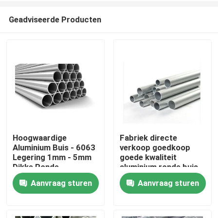
Geadviseerde Producten
Hoogwaardige
Fabriek directe
Aluminium Buis - 6063
verkoop goedkoop
Thuis
Legering 1mm - 5mm
goede kwaliteit
Dikke Ronde
aluminium ronde buis
Aluminium Ronde Pijp
3003 serie voor
Aanvraag sturen
Aanvraag sturen
Producten
voor Bouwconstructie
buitengebruik
video's