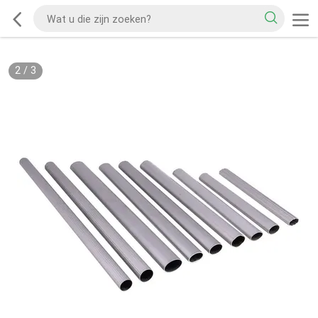
2
/
3