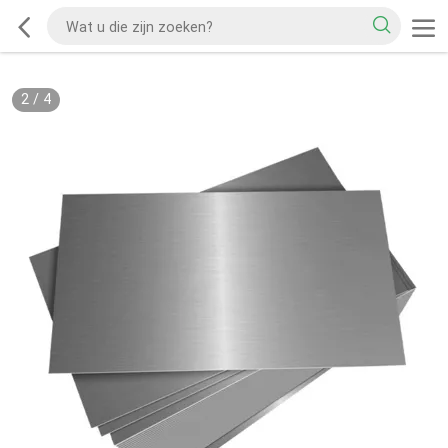
2
/
4