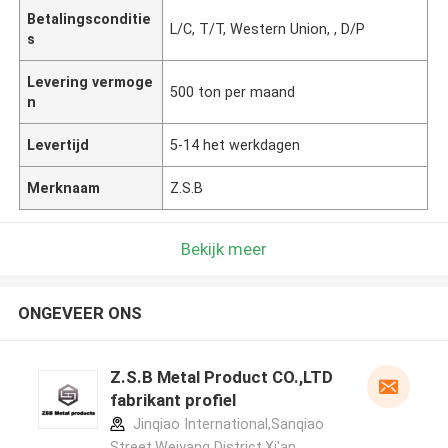
Betalingsconditie
L/C, T/T, Western Union, , D/P
s
Levering vermoge
500 ton per maand
n
Levertijd
5-14 het werkdagen
Merknaam
Z.S.B
Bekijk meer
ONGEVEER ONS
Z.S.B Metal Product CO.,LTD
fabrikant profiel
Jinqiao International,Sanqiao
Street,Weiyang District,Xi'an