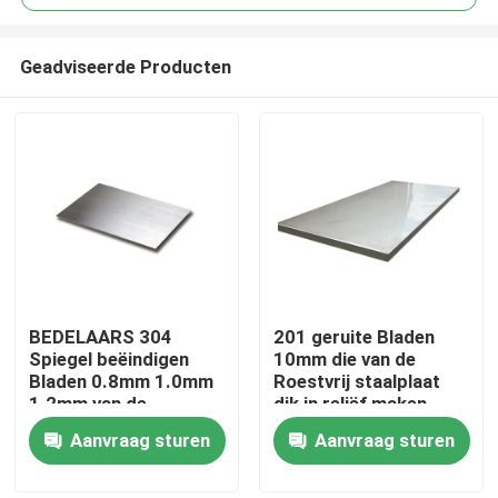
Geadviseerde Producten
BEDELAARS 304
201 geruite Bladen
Thuis
Spiegel beëindigen
10mm die van de
Bladen 0.8mm 1.0mm
Roestvrij staalplaat
1.2mm van de
dik in reliëf maken
Producten
Roestvrij staalplaat
Aanvraag sturen
Aanvraag sturen
video's