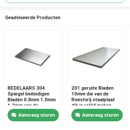
Geadviseerde Producten
BEDELAARS 304
201 geruite Bladen
Thuis
Spiegel beëindigen
10mm die van de
Bladen 0.8mm 1.0mm
Roestvrij staalplaat
1.2mm van de
dik in reliëf maken
Producten
Roestvrij staalplaat
Aanvraag sturen
Aanvraag sturen
video's