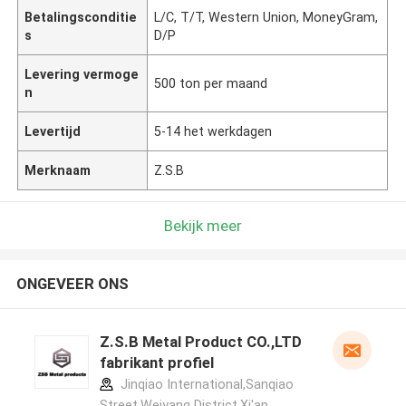
Betalingsconditie
L/C, T/T, Western Union, MoneyGram,
s
D/P
Levering vermoge
500 ton per maand
n
Levertijd
5-14 het werkdagen
Merknaam
Z.S.B
Bekijk meer
ONGEVEER ONS
Z.S.B Metal Product CO.,LTD
fabrikant profiel
Jinqiao International,Sanqiao
Street,Weiyang District,Xi'an