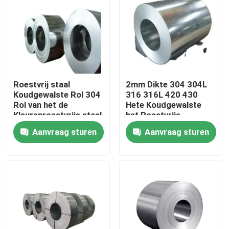
Over ons
Fabriekstocht
Roestvrij staal
2mm Dikte 304 304L
Kwaliteitscontrole
Koudgewalste Rol 304
316 316L 420 430
Rol van het de
Hete Koudgewalste
Kleurenroestvrije staal
het Roestvrije
van 304L 321 de
staalrollen van
Neem contact met ons op
Aanvraag sturen
Aanvraag sturen
Opgepoetste
06cr19ni10
Nieuws
Vraag een offerte
De Bladen van de roestvrij staalplaat