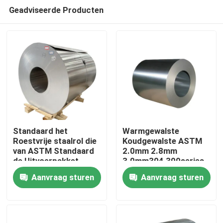
Geadviseerde Producten
Standaard het
Warmgewalste
Roestvrije staalrol die
Koudgewalste ASTM
van ASTM Standaard
2.0mm 2.8mm
Thuis
de Uitvoerpakket
3.0mm304 300series
verpakt
laste het Roestvrije
Aanvraag sturen
Aanvraag sturen
staalrol van de
Producten
Legeringsrang 2B
video's