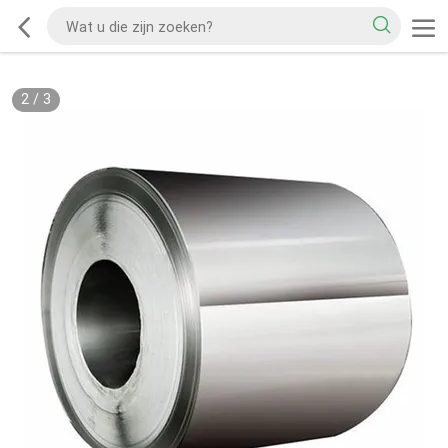
2
/
3