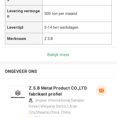
Levering vermoge
500 ton per maand
n
Levertijd
5-14 het werkdagen
Merknaam
Z.S.B
Bekijk meer
ONGEVEER ONS
Z.S.B Metal Product CO.,LTD
fabrikant profiel
Jinqiao International,Sanqiao
Street,Weiyang District,Xi'an
City,Shaanxi,China ,China