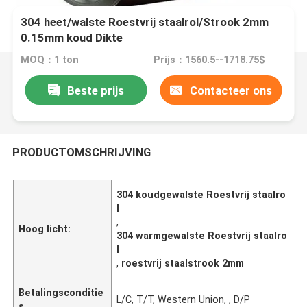
304 heet/walste Roestvrij staalrol/Strook 2mm
0.15mm koud Dikte
MOQ：1 ton
Prijs：1560.5--1718.75$
Beste prijs
Contacteer ons
PRODUCTOMSCHRIJVING
304 koudgewalste Roestvrij staalro
l
,
Hoog licht:
304 warmgewalste Roestvrij staalro
l
,
roestvrij staalstrook 2mm
Betalingsconditie
L/C, T/T, Western Union, , D/P
s