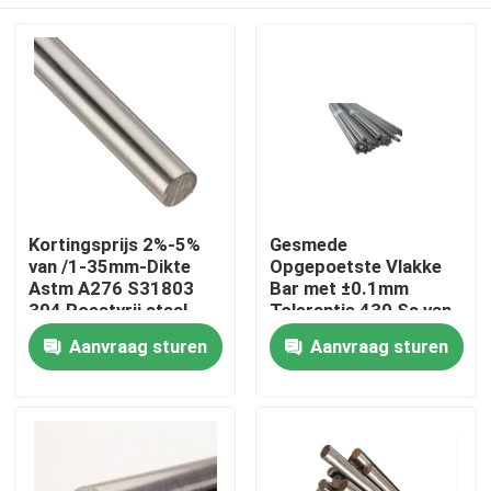
Kortingsprijs 2%-5%
Gesmede
van /1-35mm-Dikte
Opgepoetste Vlakke
Astm A276 S31803
Bar met ±0.1mm
304 Roestvrij staal
Tolerantie 430 Ss van
201 om Metaalstaaf
de Roestvrij staal
Thuis
Aanvraag sturen
Aanvraag sturen
Ronde Bar
Barvoorraad
Producten
video's