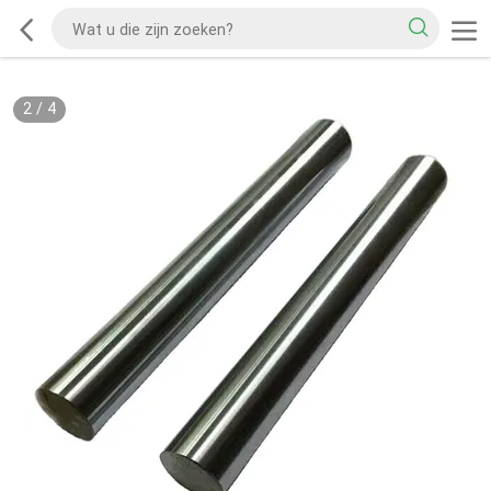
2
/
4