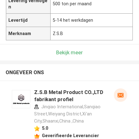
Levering vermoge
500 ton per maand
n
Levertijd
5-14 het werkdagen
Merknaam
Z.S.B
Bekijk meer
ONGEVEER ONS
Z.S.B Metal Product CO.,LTD
fabrikant profiel
Jinqiao International,Sanqiao
Street,Weiyang District,Xi'an
City,Shaanxi,China ,China
5.0
Geverifieerde Leverancier