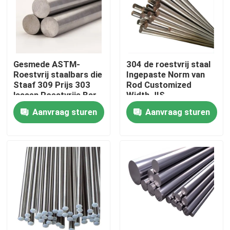
Over ons
Fabriekstocht
Gesmede ASTM-
304 de roestvrij staal
Roestvrij staalbars die
Ingepaste Norm van
Staaf 309 Prijs 303
Rod Customized
Kwaliteitscontrole
lassen Roestvrije Bar
Width JIS
Aanvraag sturen
Aanvraag sturen
Neem contact met ons op
Nieuws
Vraag een offerte
De Bladen van de roestvrij staalplaat