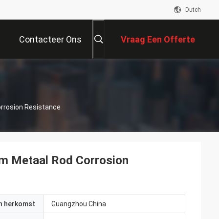
Dutch
Contacteer Ons
Vraag Een Offerte
Aan
rrosion Resistance
mm Metaal Rod Corrosion
an herkomst
Guangzhou China