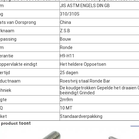
rm
JIS ASTM ENGELS DIN GB
ng
310/310S
ats van Oorsprong
China
rknaam
Z.S.B
passing
Bouw
rm
Ronde
erantie
H9-H11
oppervlakte eindigt
Het heldere Oppoetsen
ertijd
25 dagen
oductnaam
Roestvrij staal Ronde Bar
De koudgetrokken Gepelde het draaien
hniek
beëindigt Grinded
gte
2m9m
Q
10 MT
ket
Standaardverpakking
 product
toont