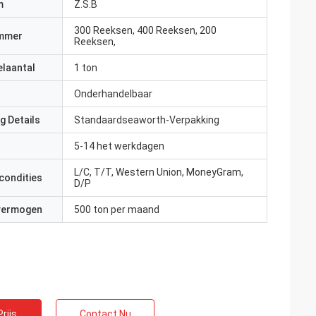
m
Z.S.B
300 Reeksen, 400 Reeksen, 200
mmer
Reeksen,
elaantal
1 ton
Onderhandelbaar
g Details
Standaardseaworth-Verpakking
5-14 het werkdagen
L/C, T/T, Western Union, MoneyGram,
condities
D/P
 vermogen
500 ton per maand
rijs
Contact Nu