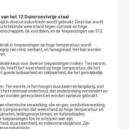
an het 12 Duimroestvrije staal
ijd in diverse industrieën wordt gebruikt. Deze bar wordt
 uitstekende weerstand tegen corrosie en hoge
 eigenschappen, de voordelen, en de toepassingen van 312
 gebruik in toepassingen op hoge temperatuur wordt
egrip van rond, vierkant, en hexagonaal. Het kan worden
oen.
 ideale keus voor diverse toepassingen maken. Ten eerste,
ede, heeft het weerstand op hoge temperatuur, die het
t goede lasbaarheid en rekbaarheid, die het gemakkelijk
en. Ten eerste, is het hoogst duurzaam en langdurig, wat
ist het minimaal onderhoud, dat onderbreking vermindert en
et kan worden gerecycleerd en worden opnieuw gebruikt.
 van chemische verwerking, olie en gas, voedselverwerking,
l en componenten dat weerstand op hoge temperatuur en
kvaten, leidingensystemen, en turbinebladen.
 toepassingen toe te schrijven aan zijn
id, duurzaamheid, en milieuvriendelijkheid. Zijn
erse industrieën.