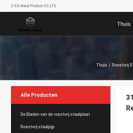
Z.S.B Metal Product CO.,LTD
Thuis
Thuis
/
Roestvrij 
Alle Producten
31
R
De Bladen van de roestvrij staalplaat
Roestvrij staalpijp