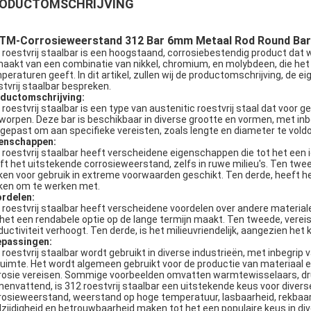
ODUCTOMSCHRIJVING
TM-Corrosieweerstand 312 Bar 6mm Metaal Rod Round Bar v
 roestvrij staalbar is een hoogstaand, corrosiebestendig product dat w
aakt van een combinatie van nikkel, chromium, en molybdeen, die het
peraturen geeft. In dit artikel, zullen wij de productomschrijving, de
stvrij staalbar bespreken.
ductomschrijving:
 roestvrij staalbar is een type van austenitic roestvrij staal dat voor
worpen. Deze bar is beschikbaar in diverse grootte en vormen, met inb
gepast om aan specifieke vereisten, zoals lengte en diameter te vold
enschappen:
 roestvrij staalbar heeft verscheidene eigenschappen die tot het een
ft het uitstekende corrosieweerstand, zelfs in ruwe milieu's. Ten twe
en voor gebruik in extreme voorwaarden geschikt. Ten derde, heeft he
en om te werken met.
rdelen:
 roestvrij staalbar heeft verscheidene voordelen over andere material
 het een rendabele optie op de lange termijn maakt. Ten tweede, vere
ductiviteit verhoogt. Ten derde, is het milieuvriendelijk, aangezien h
passingen:
 roestvrij staalbar wordt gebruikt in diverse industrieën, met inbegrip
ruimte. Het wordt algemeen gebruikt voor de productie van materiaa
rosie vereisen. Sommige voorbeelden omvatten warmtewisselaars, dru
envattend, is 312 roestvrij staalbar een uitstekende keus voor diverse
rosieweerstand, weerstand op hoge temperatuur, lasbaarheid, rekbaarhe
lzijdigheid en betrouwbaarheid maken tot het een populaire keus in div