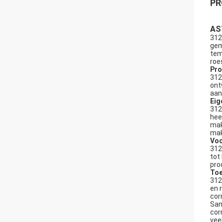
PR
AS
312
gem
tem
roe
Pro
312
ont
aan
Eig
312
hee
mak
mak
Voo
312
tot
pro
Toe
312
en 
cor
Sam
cor
vee