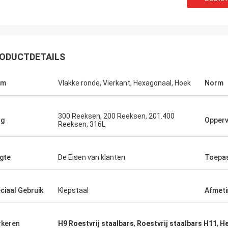
ODUCTDETAILS
Ikram Alaoui
rm
Vlakke ronde, Vierkant, Hexagonaal, Hoek
Norm
reiden om meer producten terug
en.
300 Reeksen, 200 Reeksen, 201.400
ng
Opperv
Reeksen, 316L
gte
De Eisen van klanten
Toepa
ciaal Gebruik
Klepstaal
Afmeti
keren
H9 Roestvrij staalbars
,
Roestvrij staalbars H11
,
He