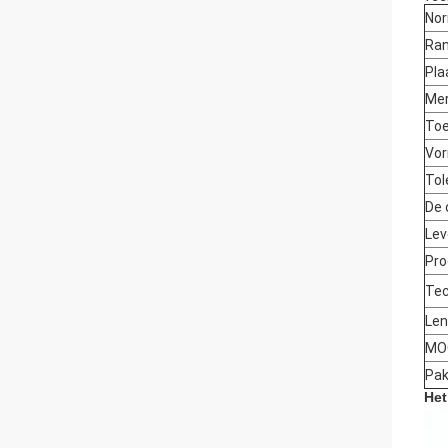
No
Ra
Pla
Me
Toe
Vo
Tol
De 
Lev
Pr
Tec
Len
MO
Pak
Het