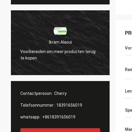
PR
Ikram Alaoui
Vo
Voorbereiden om meer producten terug
Voorbe
te kopen.
te kop
Ra
Len
Contactpersoon :
Cherry
Telefoonnummer :
18391656019
Spe
whatsapp :
+8618391656019
Mar