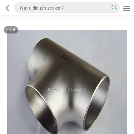
2
/
3