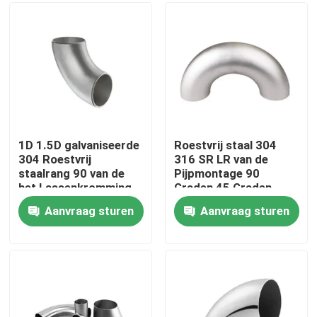
Over ons
Fabriekstocht
Kwaliteitscontrole
1D 1.5D galvaniseerde
Roestvrij staal 304
304 Roestvrij
316 SR LR van de
staalrang 90 van de
Pijpmontage 90
Neem contact met ons op
het Lassenkromming
Graden 45 Graden
van Graadgr. de
Straat die
Aanvraag sturen
Aanvraag sturen
Elleboog van de de
Triklemelleboog
Nieuws
Elleboogschakelaar
lassen
3A DIN SMS ISO DS
Vraag een offerte
De Bladen van de roestvrij staalplaat