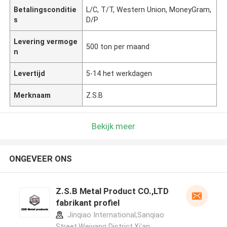
Betalingsconditie
L/C, T/T, Western Union, MoneyGram,
s
D/P
Levering vermoge
500 ton per maand
n
Levertijd
5-14 het werkdagen
Merknaam
Z.S.B
Bekijk meer
ONGEVEER ONS
Z.S.B Metal Product CO.,LTD
fabrikant profiel
Jinqiao International,Sanqiao
Street,Weiyang District,Xi'an