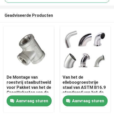
Geadviseerde Producten
De Montage van
Van het de
Thuis
roestvrij staalbuttweld
elleboogroestvrije
voor Pakket van het de
staal van ASTM B16.9
Groottekarton van de
standaard van het de
Producten
Voedselverwerking het
elleboogroestvrije
Aanvraag sturen
Aanvraag sturen
Aangepaste
staal elleboog 1.5in 90
graad
video's