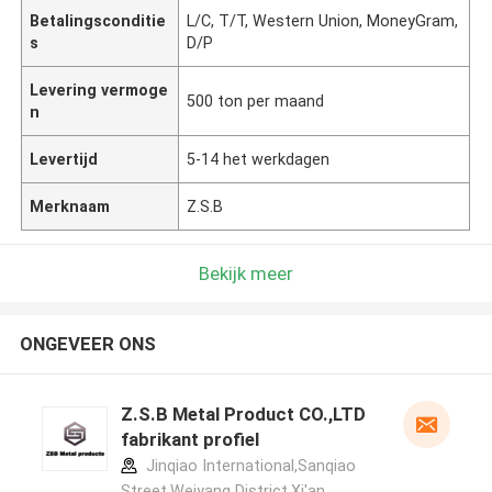
Betalingsconditie
L/C, T/T, Western Union, MoneyGram,
s
D/P
Levering vermoge
500 ton per maand
n
Levertijd
5-14 het werkdagen
Merknaam
Z.S.B
Bekijk meer
ONGEVEER ONS
Z.S.B Metal Product CO.,LTD
fabrikant profiel
Jinqiao International,Sanqiao
Street,Weiyang District,Xi'an