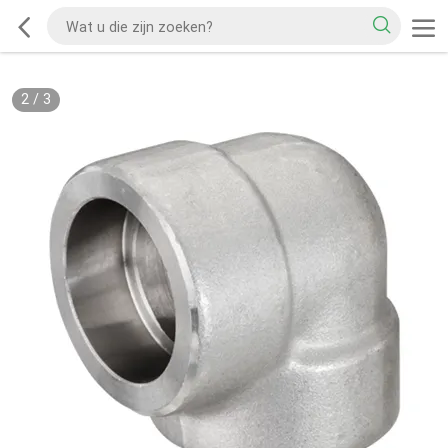
2
/
3