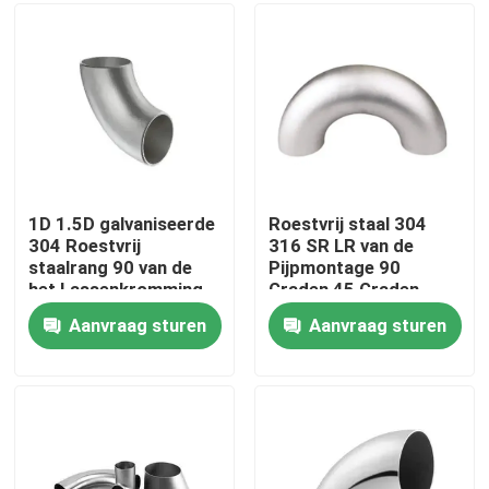
Over ons
Fabriekstocht
Kwaliteitscontrole
1D 1.5D galvaniseerde
Roestvrij staal 304
304 Roestvrij
316 SR LR van de
staalrang 90 van de
Pijpmontage 90
Neem contact met ons op
het Lassenkromming
Graden 45 Graden
van Graadgr. de
Straat die
Aanvraag sturen
Aanvraag sturen
Elleboog van de de
Triklemelleboog
Nieuws
Elleboogschakelaar
lassen
3A DIN SMS ISO DS
Vraag een offerte
De Bladen van de roestvrij staalplaat