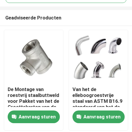
Geadviseerde Producten
De Montage van
Van het de
Thuis
roestvrij staalbuttweld
elleboogroestvrije
voor Pakket van het de
staal van ASTM B16.9
Groottekarton van de
standaard van het de
Producten
Voedselverwerking het
elleboogroestvrije
Aanvraag sturen
Aanvraag sturen
Aangepaste
staal elleboog 1.5in 90
graad
video's