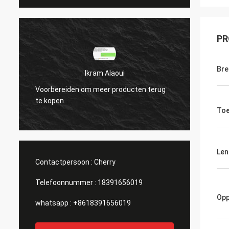
PR
Bre
Ikram Alaoui
Voorbereiden om meer producten terug
Voorbe
te kopen.
te kop
Toe
Len
Contactpersoon :
Cherry
Telefoonnummer :
18391656019
Opp
whatsapp :
+8618391656019