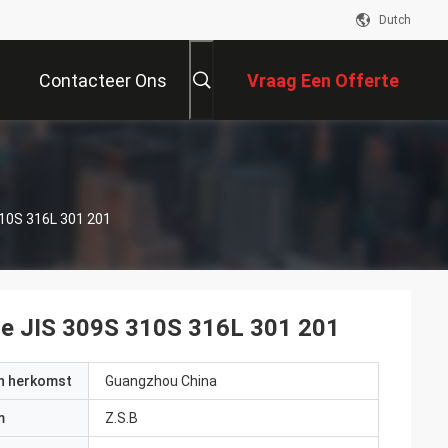
Dutch
Contacteer Ons
Vraag Een Offerte
Aan
310S 316L 301 201
te JIS 309S 310S 316L 301 201
an herkomst
Guangzhou China
m
Z.S.B