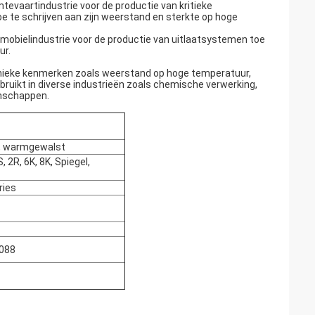
mtevaartindustrie voor de productie van kritieke
 te schrijven aan zijn weerstand en sterkte op hoge
tomobielindustrie voor de productie van uitlaatsystemen toe
ur.
 unieke kenmerken zoals weerstand op hoge temperatuur,
ruikt in diverse industrieën zoals chemische verwerking,
enschappen.
, warmgewalst
 2R, 6K, 8K, Spiegel,
ries
0088