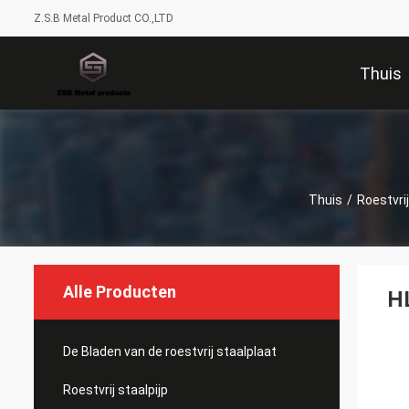
Z.S.B Metal Product CO.,LTD
Thuis
Thuis
/
Roestvri
Alle Producten
HL
De Bladen van de roestvrij staalplaat
Roestvrij staalpijp