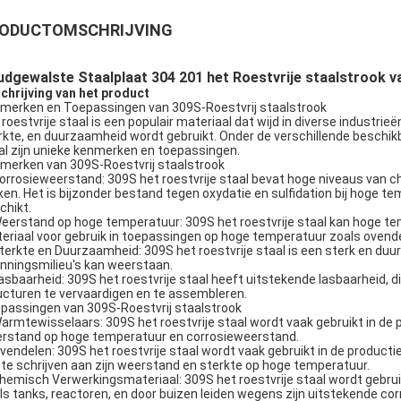
ODUCTOMSCHRIJVING
dgewalste Staalplaat 304 201 het Roestvrije staalstrook 
chrijving van het product
merken en Toepassingen van 309S-Roestvrij staalstrook
 roestvrije staal is een populair materiaal dat wijd in diverse industri
rkte, en duurzaamheid wordt gebruikt. Onder de verschillende beschikba
al zijn unieke kenmerken en toepassingen.
merken van 309S-Roestvrij staalstrook
Corrosieweerstand: 309S het roestvrije staal bevat hoge niveaus van c
en. Het is bijzonder bestand tegen oxydatie en sulfidation bij hoge te
chikt.
Weerstand op hoge temperatuur: 309S het roestvrije staal kan hoge t
eriaal voor gebruik in toepassingen op hoge temperatuur zoals ovend
Sterkte en Duurzaamheid: 309S het roestvrije staal is een sterk en du
nningsmilieu's kan weerstaan.
Lasbaarheid: 309S het roestvrije staal heeft uitstekende lasbaarheid,
ucturen te vervaardigen en te assembleren.
passingen van 309S-Roestvrij staalstrook
Warmtewisselaars: 309S het roestvrije staal wordt vaak gebruikt in de 
rstand op hoge temperatuur en corrosieweerstand.
Ovendelen: 309S het roestvrije staal wordt vaak gebruikt in de product
 te schrijven aan zijn weerstand en sterkte op hoge temperatuur.
Chemisch Verwerkingsmateriaal: 309S het roestvrije staal wordt gebru
ls tanks, reactoren, en door buizen leiden wegens zijn uitstekende co