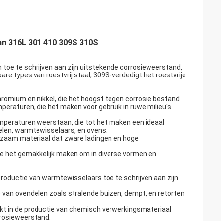
van 316L 301 410 309S 310S
eën toe te schrijven aan zijn uitstekende corrosieweerstand,
re types van roestvrij staal, 309S-verdedigt het roestvrije
hromium en nikkel, die het hoogst tegen corrosie bestand
mperaturen, die het maken voor gebruik in ruwe milieu's
emperaturen weerstaan, die tot het maken een ideaal
elen, warmtewisselaars, en ovens.
urzaam materiaal dat zware ladingen en hoge
 die het gemakkelijk maken om in diverse vormen en
productie van warmtewisselaars toe te schrijven aan zijn
ie van ovendelen zoals stralende buizen, dempt, en retorten
ikt in de productie van chemisch verwerkingsmateriaal
rrosieweerstand.