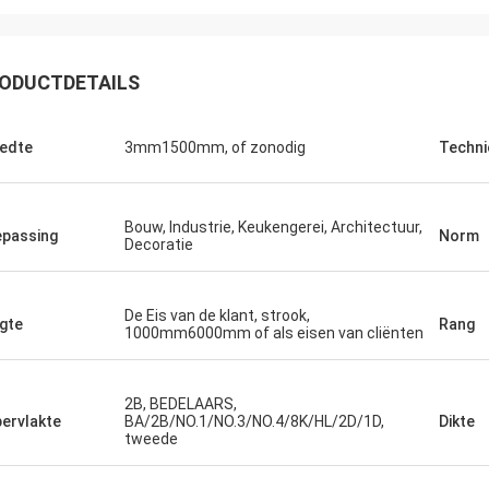
ODUCTDETAILS
edte
3mm1500mm, of zonodig
Techni
Ikram Alaoui
reiden om meer producten terug
en.
Bouw, Industrie, Keukengerei, Architectuur,
passing
Norm
Decoratie
De Eis van de klant, strook,
gte
Rang
1000mm6000mm of als eisen van cliënten
2B, BEDELAARS,
ervlakte
BA/2B/NO.1/NO.3/NO.4/8K/HL/2D/1D,
Dikte
tweede