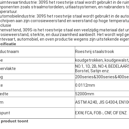
Ruimtevaartindustrie: 309S het roestvrije staal wordt gebruikt in de rui
ponenten zoals straalmotordelen, uitlaatsystemen, en nabranders toe
peratuur.
Automobielindustrie: 309S het roestvrije staal wordt gebruikt in de au
schrijven aan zijn corrosieweerstand en weerstand op hoge temperatu
clusie
envattend, 309S-is het roestvrije staal een veelzijdig materiaal dat
rosieweerstand, sterkte, en duurzaamheid aanbiedt. Het wordt wijd geb
mtevaart, automobiel, en oven productie wegens zijn uitstekende eig
cificatie
oductnaam
Roestvrij staalstrook
pe
koudgetrokken, koudgewalst
NO.1, 1D, 2B, NO.4, BEDELAARS,
ervlakte
Borstel, Satijn enz.
ng
200series&300series&400se
te
0.0112mm
edte
52000mm
rm
ASTM A240, JIS G4304, EN1
jspunt
EXW, FCA, FOB-, CNF, CIF ENZ.
 product toont