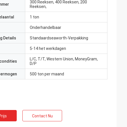
300 Reeksen, 400 Reeksen, 200
mmer
Reeksen,
elaantal
1 ton
Onderhandelbaar
g Details
Standaardseaworth-Verpakking
5-14 het werkdagen
L/C, T/T, Western Union, MoneyGram,
condities
D/P
 vermogen
500 ton per maand
rijs
Contact Nu