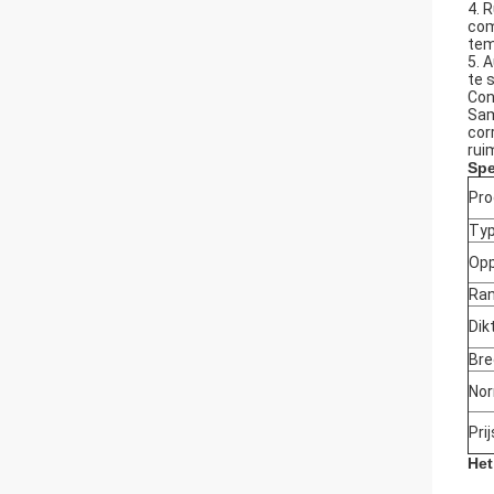
4. 
com
tem
5. 
te 
Con
Sam
cor
rui
Spe
Pr
Ty
Opp
Ra
Dik
Bre
No
Pri
Het