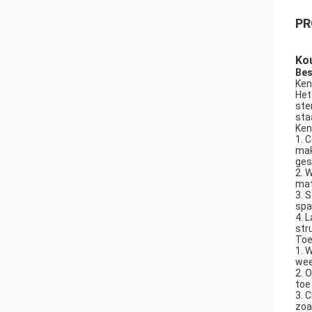
PR
Kou
Bes
Ken
Het
ste
sta
Ken
1. 
mak
ges
2. 
mat
3. 
spa
4. 
str
Toe
1. 
wee
2. 
toe
3. 
zoa