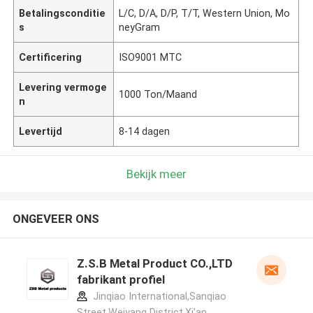
Betalingsconditie
L/C, D/A, D/P, T/T, Western Union, Mo
s
neyGram
Certificering
ISO9001 MTC
Levering vermoge
1000 Ton/Maand
n
Levertijd
8-14 dagen
Bekijk meer
ONGEVEER ONS
Z.S.B Metal Product CO.,LTD
fabrikant profiel
Jinqiao International,Sanqiao
Street,Weiyang District,Xi'an