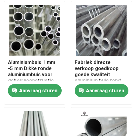
Over ons
Fabriekstocht
Kwaliteitscontrole
Aluminiumbuis 1 mm
Fabriek directe
-5 mm Dikke ronde
verkoop goedkoop
aluminiumbuis voor
goede kwaliteit
Neem contact met ons op
gebouwconstructie
aluminium buis rond
Aanvraag sturen
Aanvraag sturen
Nieuws
Vraag een offerte
De Bladen van de roestvrij staalplaat