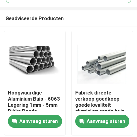
Geadviseerde Producten
Hoogwaardige
Fabriek directe
Thuis
Aluminium Buis - 6063
verkoop goedkoop
Legering 1mm - 5mm
goede kwaliteit
Dikke Ronde
aluminium ronde buis
Producten
Aluminium Ronde Pijp
3003 serie voor
Aanvraag sturen
Aanvraag sturen
voor Bouwconstructie
buitengebruik
video's