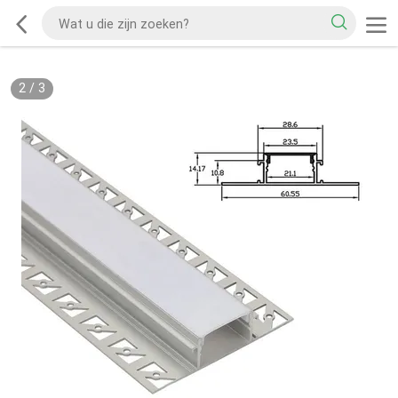
2
/
3