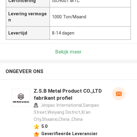
Certificering
ISO9001 MTC
Levering vermoge
1000 Ton/Maand
n
Levertijd
8-14 dagen
Bekijk meer
ONGEVEER ONS
Z.S.B Metal Product CO.,LTD
fabrikant profiel
Jinqiao International,Sanqiao
Street,Weiyang District,Xi'an
City,Shaanxi,China ,China
5.0
Geverifieerde Leverancier