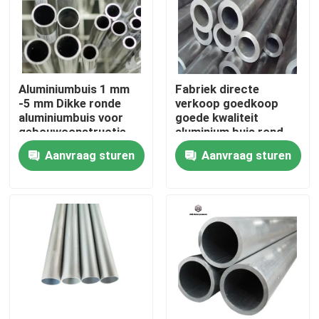
Over ons
Fabriekstocht
Aluminiumbuis 1 mm
Fabriek directe
-5 mm Dikke ronde
verkoop goedkoop
aluminiumbuis voor
goede kwaliteit
Kwaliteitscontrole
gebouwconstructie
aluminium buis rond
Aanvraag sturen
Aanvraag sturen
Neem contact met ons op
Nieuws
Vraag een offerte
De Bladen van de roestvrij staalplaat