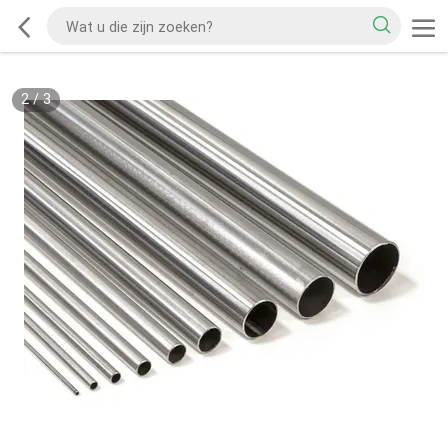
2
/
3