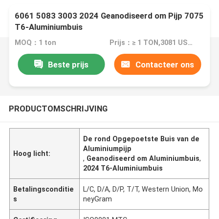
6061 5083 3003 2024 Geanodiseerd om Pijp 7075
T6-Aluminiumbuis
MOQ：1 ton
Prijs：≥ 1 TON,3081 USD; ≥10TON,2691 USD; ≥25TON,2398USD
Beste prijs
Contacteer ons
PRODUCTOMSCHRIJVING
De rond Opgepoetste Buis van de
Aluminiumpijp
Hoog licht:
,
Geanodiseerd om Aluminiumbuis
,
2024 T6-Aluminiumbuis
Betalingsconditie
L/C, D/A, D/P, T/T, Western Union, Mo
s
neyGram