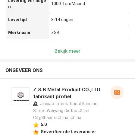
Levering vermoge
1000 Ton/Maand
n
Levertijd
8-14 dagen
Merknaam
ZSB
Bekijk meer
ONGEVEER ONS
Z.S.B Metal Product CO.,LTD
fabrikant profiel
Jinqiao International,Sanqiao
Street,Weiyang District,Xi'an
City,Shaanxi,China ,China
5.0
Geverifieerde Leverancier