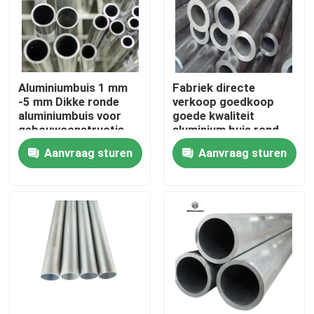
Over ons
Fabriekstocht
Aluminiumbuis 1 mm
Fabriek directe
-5 mm Dikke ronde
verkoop goedkoop
aluminiumbuis voor
goede kwaliteit
Kwaliteitscontrole
gebouwconstructie
aluminium buis rond
Aanvraag sturen
Aanvraag sturen
Neem contact met ons op
Nieuws
Vraag een offerte
De Bladen van de roestvrij staalplaat