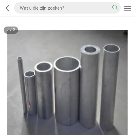
2
/
3