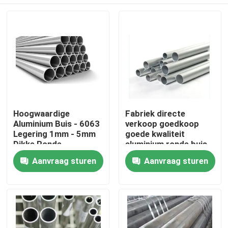
Hoogwaardige
Fabriek directe
Aluminium Buis - 6063
verkoop goedkoop
Legering 1mm - 5mm
goede kwaliteit
Dikke Ronde
aluminium ronde buis
Aluminium Ronde Pijp
3003 serie voor
Thuis
Aanvraag sturen
Aanvraag sturen
voor Bouwconstructie
buitengebruik
Producten
video's