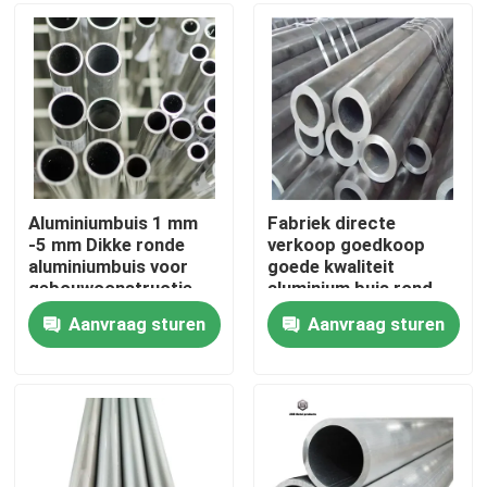
Over ons
Fabriekstocht
Kwaliteitscontrole
Aluminiumbuis 1 mm
Fabriek directe
-5 mm Dikke ronde
verkoop goedkoop
aluminiumbuis voor
goede kwaliteit
Neem contact met ons op
gebouwconstructie
aluminium buis rond
Aanvraag sturen
Aanvraag sturen
Nieuws
Vraag een offerte
De Bladen van de roestvrij staalplaat