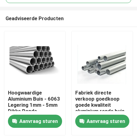
Geadviseerde Producten
Hoogwaardige
Fabriek directe
Thuis
Aluminium Buis - 6063
verkoop goedkoop
Legering 1mm - 5mm
goede kwaliteit
Dikke Ronde
aluminium ronde buis
Producten
Aluminium Ronde Pijp
3003 serie voor
Aanvraag sturen
Aanvraag sturen
voor Bouwconstructie
buitengebruik
video's