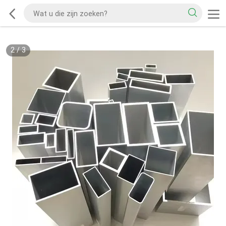
2
/
3