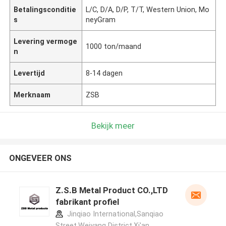
Betalingsconditie
L/C, D/A, D/P, T/T, Western Union, Mo
s
neyGram
Levering vermoge
1000 ton/maand
n
Levertijd
8-14 dagen
Merknaam
ZSB
Bekijk meer
ONGEVEER ONS
Z.S.B Metal Product CO.,LTD
fabrikant profiel
Jinqiao International,Sanqiao
Street,Weiyang District,Xi'an