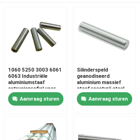
1060 5250 3003 6061
Silinderspeld
6063 Industriële
geanodiseerd
aluminiumstaaf
aluminium massief
extrusieprofiel voor
staaf roestvrij staal
vaste buis 3-10 cm
304 schacht ronde
Thuis
Aanvraag sturen
Aanvraag sturen
staaf
Producten
video's