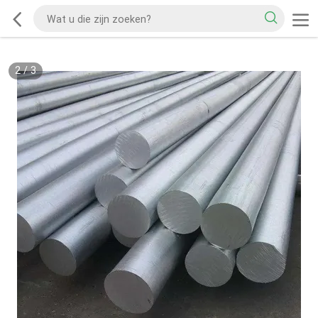
2
/
3