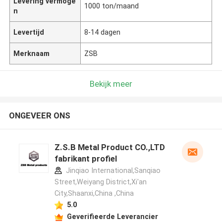
Levering vermoge
1000 ton/maand
n
Levertijd
8-14 dagen
Merknaam
ZSB
Bekijk meer
ONGEVEER ONS
Z.S.B Metal Product CO.,LTD
fabrikant profiel
Jinqiao International,Sanqiao
Street,Weiyang District,Xi'an
City,Shaanxi,China ,China
5.0
Geverifieerde Leverancier