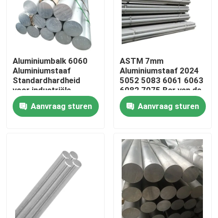
Over ons
Fabriekstocht
Aluminiumbalk 6060
ASTM 7mm
Aluminiumstaaf
Aluminiumstaaf 2024
Standardhardheid
5052 5083 6061 6063
Kwaliteitscontrole
voor industriële
6082 7075 Bar van de
doeleinden
Aluminiumstaaf
Aanvraag sturen
Aanvraag sturen
Neem contact met ons op
Nieuws
Vraag een offerte
De Bladen van de roestvrij staalplaat