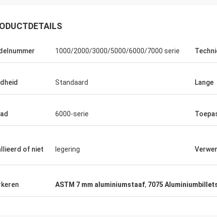
ODUCTDETAILS
delnummer
1000/2000/3000/5000/6000/7000 serie
Techni
Ikram Alaoui
dheid
Standaard
Lange
reiden om meer producten terug
en.
aad
6000-serie
Toepa
llieerd of niet
legering
Verwer
keren
ASTM 7 mm aluminiumstaaf
,
7075 Aluminiumbillet