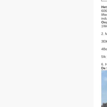
Het
606
lif
ind
Onz
1We
2. 
3El
4Bo
5Ik
6. 
De 