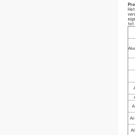
Pro
Het
ver
eig
tot
Alu
A
Al
A