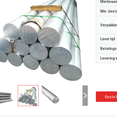
Merknaa
Min. best
Verpakkin
Levertijd
Betalings
Levering
Beste P