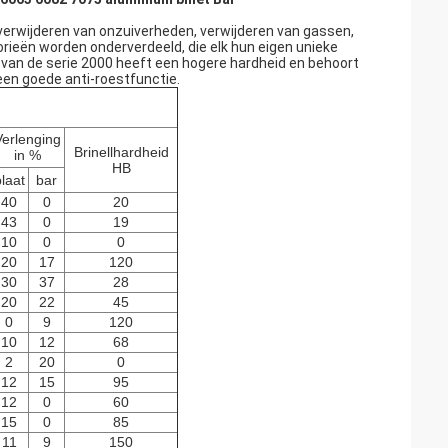
erwijderen van onzuiverheden, verwijderen van gassen,
rieën worden onderverdeeld, die elk hun eigen unieke
van de serie 2000 heeft een hogere hardheid en behoort
een goede anti-roestfunctie.
Verlenging
Brinellhardheid
in %
HB
laat
bar
40
0
20
43
0
19
10
0
0
20
17
120
30
37
28
20
22
45
0
9
120
10
12
68
2
20
0
12
15
95
12
0
60
15
0
85
11
9
150