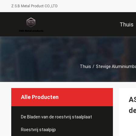
Z.S.B Metal Product CO.,LTD
Thuis
Thuis
/
Stevige Aluminiumb
Alle Producten
A
d
De Bladen van de roestvrij staalplaat
Roestvrij staalpijp