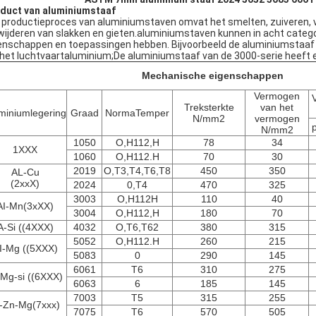
duct van aluminiumstaaf
 productieproces van aluminiumstaven omvat het smelten, zuiveren, v
wijderen van slakken en gieten.aluminiumstaven kunnen in acht catego
enschappen en toepassingen hebben. Bijvoorbeeld de aluminiumstaaf 
 het luchtvaartaluminium;De aluminiumstaaf van de 3000-serie heeft 
Mechanische eigenschappen
Vermogen
Treksterkte
van het
miniumlegering
Graad
NormaTemper
N/mm2
vermogen
p
N/mm2
1050
O,H112,H
78
34
1XXX
1060
O,H112.H
70
30
2019
O,T3,T4,T6,T8
450
350
AL-Cu
(2xxX)
2024
0,T4
470
325
3003
O,H112H
110
40
AI-Mn(3xXX)
3004
O,H112,H
180
70
A-Si ((4XXX)
4032
O,T6,T62
380
315
5052
O,H112.H
260
215
I-Mg ((5XXX)
5083
0
290
145
6061
T6
310
275
-Mg-si ((6XXX)
6063
6
185
145
7003
T5
315
255
I-Zn-Mg(7xxx)
7075
T6
570
505