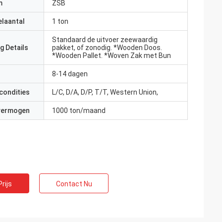
m
ZSB
elaantal
1 ton
Standaard de uitvoer zeewaardig
g Details
pakket, of zonodig. *Wooden Doos.
*Wooden Pallet. *Woven Zak met Bun
8-14 dagen
condities
L/C, D/A, D/P, T/T, Western Union,
 vermogen
1000 ton/maand
rijs
Contact Nu