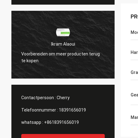
PR
Mo
Ikram Alaoui
Har
Voorbereiden om meer producten terug
Voorbe
te kopen.
te kop
Gr
Gea
Contactpersoon :
Cherry
Telefoonnummer :
18391656019
Mar
whatsapp :
+8618391656019