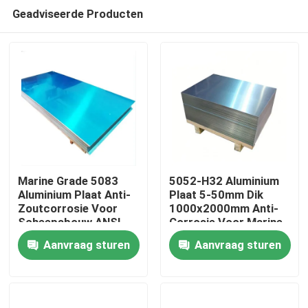
Geadviseerde Producten
Marine Grade 5083
5052-H32 Aluminium
Aluminium Plaat Anti-
Plaat 5-50mm Dik
Zoutcorrosie Voor
1000x2000mm Anti-
Thuis
Scheepsbouw ANSI
Corrosie Voor Marine
Gecertificeerd
Constructie
Aanvraag sturen
Aanvraag sturen
Producten
video's