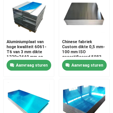
Over ons
Fabriekstocht
Aluminiumplaat van
Chinese fabriek
Kwaliteitscontrole
hoge kwaliteit 6061-
Custom dikte 0,5 mm-
T6 van 3 mm dikte
100 mm ISO
1220x2440 mm op
gecertificeerd 5083
maat gesneden voor
H111 legering 1060
Neem contact met ons op
Aanvraag sturen
Aanvraag sturen
industriële toepassing
Pure aluminium plaat
in de luchtvaart
Nieuws
Vraag een offerte
De Bladen van de roestvrij staalplaat