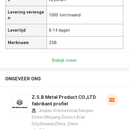
Levering vermoge
1000 ton/maand
n
Levertijd
8-14 dagen
Merknaam
ZSB
Bekijk meer
ONGEVEER ONS
Z.S.B Metal Product CO.,LTD
fabrikant profiel
Jinqiao International,Sanqiao
Street,Weiyang District,Xi'an
City,Shaanxi,China ,China