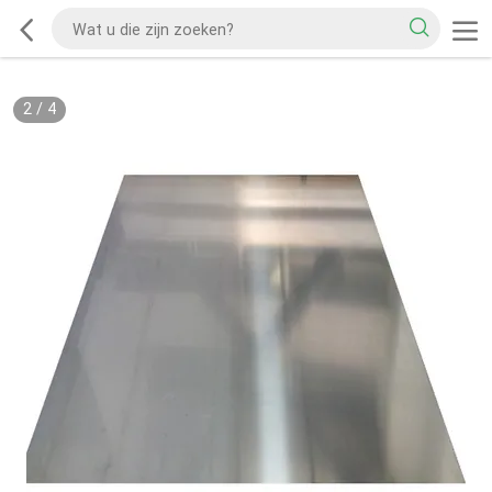
2
/
4