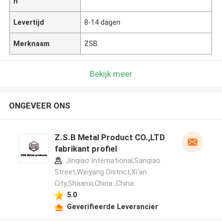
n
Levertijd
8-14 dagen
Merknaam
ZSB
Bekijk meer
ONGEVEER ONS
Z.S.B Metal Product CO.,LTD
fabrikant profiel
Jinqiao International,Sanqiao
Street,Weiyang District,Xi'an
City,Shaanxi,China ,China
5.0
Geverifieerde Leverancier