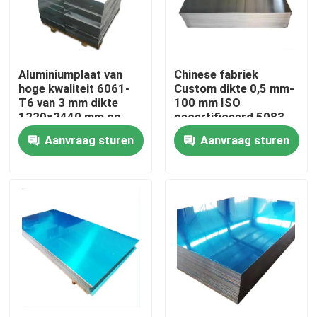
Over ons
Aluminiumplaat van
Chinese fabriek
Fabriekstocht
hoge kwaliteit 6061-
Custom dikte 0,5 mm-
T6 van 3 mm dikte
100 mm ISO
1220x2440 mm op
gecertificeerd 5083
Kwaliteitscontrole
maat gesneden voor
H111 legering 1060
Aanvraag sturen
Aanvraag sturen
industriële toepassing
Pure aluminium plaat
in de luchtvaart
Neem contact met ons op
Nieuws
Vraag een offerte
De Bladen van de roestvrij staalplaat