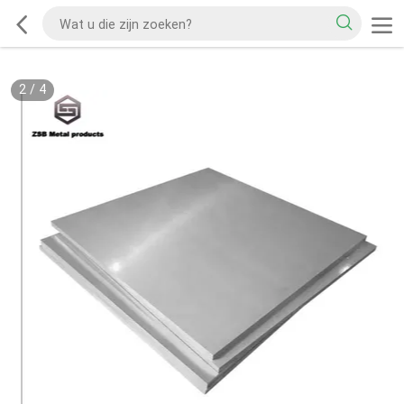
2
/
4