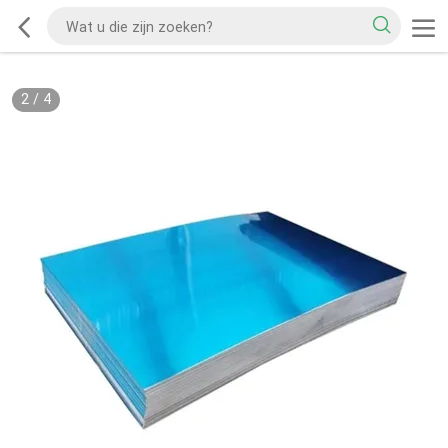
2
/
4