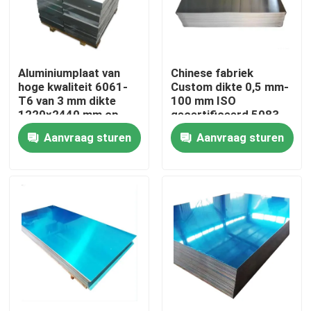
Over ons
Aluminiumplaat van
Chinese fabriek
Fabriekstocht
hoge kwaliteit 6061-
Custom dikte 0,5 mm-
T6 van 3 mm dikte
100 mm ISO
1220x2440 mm op
gecertificeerd 5083
Kwaliteitscontrole
maat gesneden voor
H111 legering 1060
Aanvraag sturen
Aanvraag sturen
industriële toepassing
Pure aluminium plaat
in de luchtvaart
Neem contact met ons op
Nieuws
Vraag een offerte
De Bladen van de roestvrij staalplaat