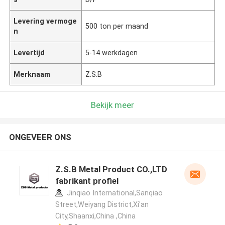
Levering vermoge
500 ton per maand
n
Levertijd
5-14 werkdagen
Merknaam
Z.S.B
Bekijk meer
ONGEVEER ONS
Z.S.B Metal Product CO.,LTD
fabrikant profiel
Jinqiao International,Sanqiao
Street,Weiyang District,Xi'an
City,Shaanxi,China ,China