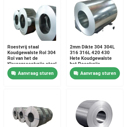
Over ons
Fabriekstocht
Roestvrij staal
2mm Dikte 304 304L
Kwaliteitscontrole
Koudgewalste Rol 304
316 316L 420 430
Rol van het de
Hete Koudgewalste
Kleurenroestvrije staal
het Roestvrije
van 304L 321 de
staalrollen van
Neem contact met ons op
Aanvraag sturen
Aanvraag sturen
Opgepoetste
06cr19ni10
Nieuws
Vraag een offerte
De Bladen van de roestvrij staalplaat