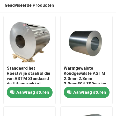
Geadviseerde Producten
Standaard het
Warmgewalste
Roestvrije staalrol die
Koudgewalste ASTM
van ASTM Standaard
2.0mm 2.8mm
Thuis
de Uitvoerpakket
3.0mm304 300series
verpakt
laste het Roestvrije
Aanvraag sturen
Aanvraag sturen
staalrol van de
Producten
Legeringsrang 2B
video's