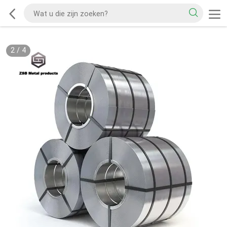
2
/
4