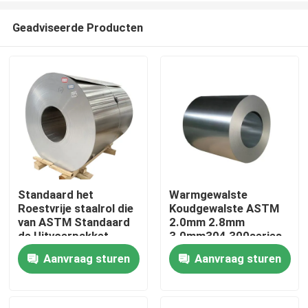
Geadviseerde Producten
Standaard het
Warmgewalste
Roestvrije staalrol die
Koudgewalste ASTM
Thuis
van ASTM Standaard
2.0mm 2.8mm
de Uitvoerpakket
3.0mm304 300series
verpakt
laste het Roestvrije
Aanvraag sturen
Aanvraag sturen
Producten
staalrol van de
Legeringsrang 2B
video's