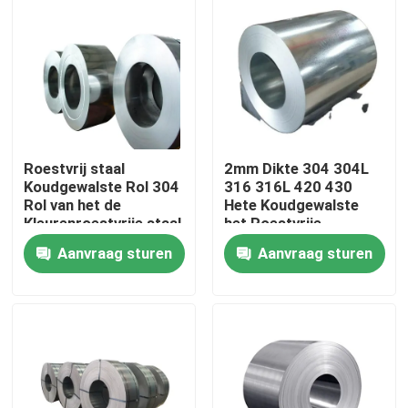
Over ons
Fabriekstocht
Kwaliteitscontrole
Roestvrij staal
2mm Dikte 304 304L
Koudgewalste Rol 304
316 316L 420 430
Rol van het de
Hete Koudgewalste
Kleurenroestvrije staal
het Roestvrije
Neem contact met ons op
van 304L 321 de
staalrollen van
Aanvraag sturen
Aanvraag sturen
Opgepoetste
06cr19ni10
Nieuws
Vraag een offerte
De Bladen van de roestvrij staalplaat