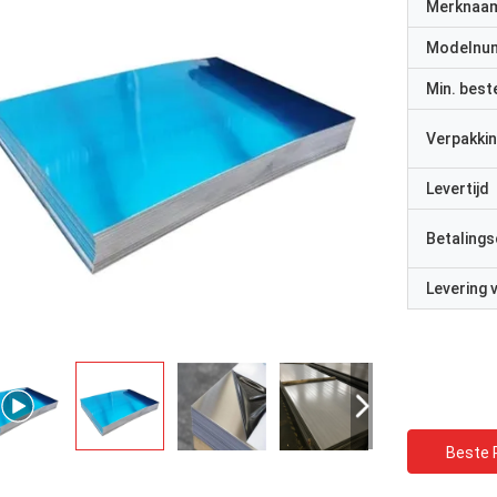
Merknaa
Modelnu
Min. best
Verpakkin
Levertijd
Betalings
Levering
Beste P