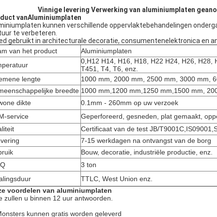
Vinnige levering Verwerking van aluminiumplaten gean
duct van
Aluminiumplaten
miniumplaten kunnen verschillende oppervlaktebehandelingen ondergaan,
tuur te verbeteren.
ed gebruikt in architecturale decoratie, consumentenelektronica en and
m van het product
Aluminiumplaten
0,H12 H14, H16, H18, H22 H24, H26, H28, 
peratuur
T451, T4, T6, enz.
emene lengte
1000 mm, 2000 mm, 2500 mm, 3000 mm, 60
eenschappelijke breedte
1000 mm,1200 mm,1250 mm,1500 mm, 2000
one dikte
0.1mm - 260mm op uw verzoek
-service
Geperforeerd, gesneden, plat gemaakt, opp
liteit
Certificaat van de test JB/T9001C,IS0900
evering
7-15 werkdagen na ontvangst van de borg
ruik
Bouw, decoratie, industriële productie, enz.
Q
3 ton
alingsduur
TTLC, West Union enz.
e voordelen van aluminiumplaten
 zullen u binnen 12 uur antwoorden.
Monsters kunnen gratis worden geleverd