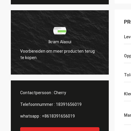
PR
Lev
Ikram Alaoui
Voorbereiden om meer producten terug
Voorbe
Opp
te kopen.
te kop
Tol
Contactpersoon :
Cherry
Kle
Telefoonnummer :
18391656019
Mar
whatsapp :
+8618391656019