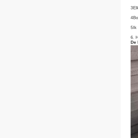
3El
4Bo
5Ik
6. 
De 