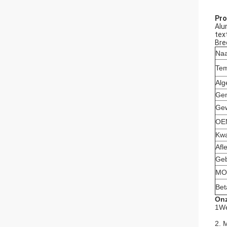
Pro
Alu
tex
Bre
Naa
Tem
Alg
Gem
Gew
OEM
Kwa
Afl
Geb
MO
Bet
Onz
1We
2. 