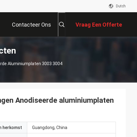
Dutch
Contacteer Ons
Vraag Een Offerte
cten
Aan
erde Aluminiumplaten 3003 3004
ingen Anodiseerde aluminiumplaten
an herkomst
Guangdong, China