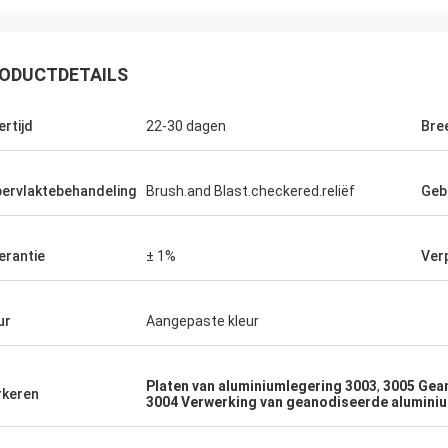
ODUCTDETAILS
ertijd
22-30 dagen
Bre
Ikram Alaoui
reiden om meer producten terug
ervlaktebehandeling
Brush.and Blast.checkered.reliëf
Geb
en.
erantie
± 1%
Ver
ur
Aangepaste kleur
Platen van aluminiumlegering 3003
,
3005 Gea
keren
3004 Verwerking van geanodiseerde alumini