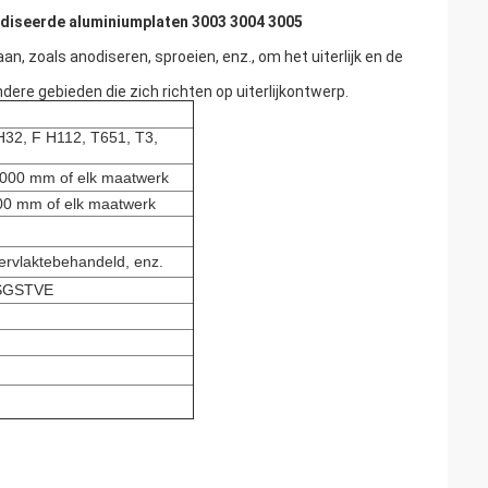
odiseerde aluminiumplaten 3003 3004 3005
 zoals anodiseren, sproeien, enz., om het uiterlijk en de
ere gebieden die zich richten op uiterlijkontwerp.
H32, F H112, T651, T3,
00 mm of elk maatwerk
 mm of elk maatwerk
ervlaktebehandeld, enz.
1,SGSTVE