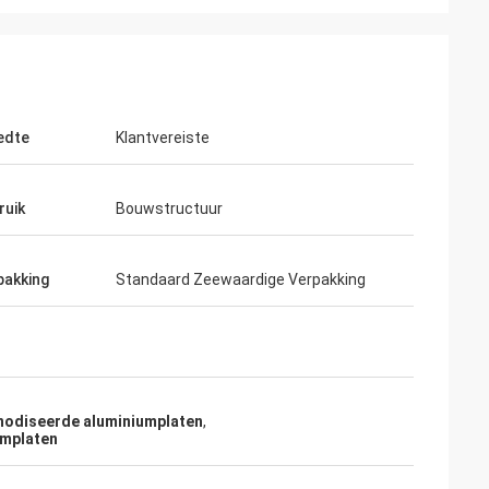
edte
Klantvereiste
ruik
Bouwstructuur
pakking
Standaard Zeewaardige Verpakking
nodiseerde aluminiumplaten
,
umplaten