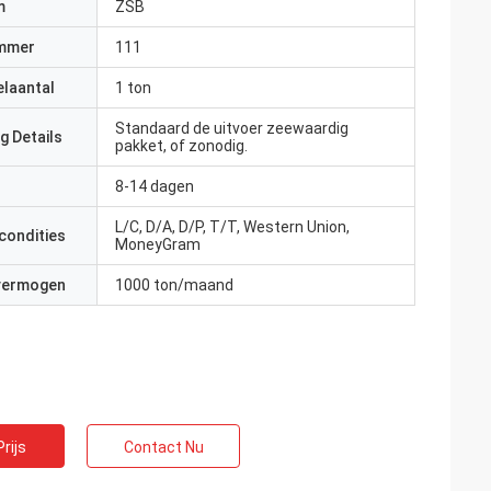
m
ZSB
mmer
111
elaantal
1 ton
Standaard de uitvoer zeewaardig
g Details
pakket, of zonodig.
8-14 dagen
L/C, D/A, D/P, T/T, Western Union,
condities
MoneyGram
 vermogen
1000 ton/maand
rijs
Contact Nu