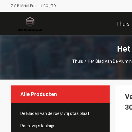
Z.S.B Metal Product CO.,LTD
Thuis
Het
Thuis
/
Het Blad Van De Alumi
Alle Producten
Ve
3
De Bladen van de roestvrij staalplaat
Roestvrij staalpijp