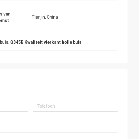
s van
Tianjin, China
omst
 buis
,
Q345B Kwaliteit vierkant holle buis