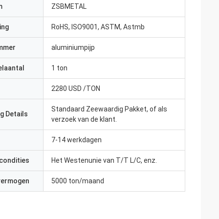
m
ZSBMETAL
ing
RoHS, ISO9001, ASTM, Astmb
mmer
aluminiumpijp
elaantal
1 ton
2280 USD /TON
Standaard Zeewaardig Pakket, of als
g Details
verzoek van de klant.
7-14 werkdagen
condities
Het Westenunie van T/T L/C, enz.
 vermogen
5000 ton/maand