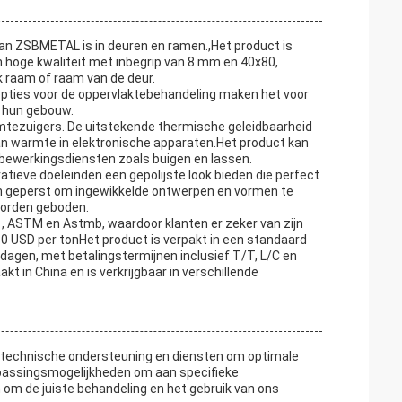
n ZSBMETAL is in deuren en ramen.,Het product is
en hoge kwaliteit.met inbegrip van 8 mm en 40x80,
k raam of raam van de deur.
opties voor de oppervlaktebehandeling maken het voor
n hun gebouw.
tezuigers. De uitstekende thermische geleidbaarheid
van warmte in elektronische apparaten.Het product kan
bewerkingsdiensten zoals buigen en lassen.
atieve doeleinden.een gepolijste look bieden die perfect
n geperst om ingewikkelde ontwerpen en vormen te
worden geboden.
, ASTM en Astmb, waardoor klanten er zeker van zijn
80 USD per tonHet product is verpakt in een standaard
kdagen, met betalingstermijnen inclusief T/T, L/C en
t in China en is verkrijgbaar in verschillende
 technische ondersteuning en diensten om optimale
passingsmogelijkheden om aan specifieke
 om de juiste behandeling en het gebruik van ons