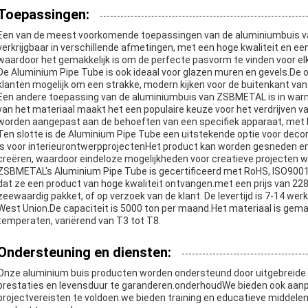
Toepassingen:
Een van de meest voorkomende toepassingen van de aluminiumbuis va
verkrijgbaar in verschillende afmetingen, met een hoge kwaliteit en e
waardoor het gemakkelijk is om de perfecte pasvorm te vinden voor el
De Aluminium Pipe Tube is ook ideaal voor glazen muren en gevels.De 
klanten mogelijk om een strakke, modern kijken voor de buitenkant va
Een andere toepassing van de aluminiumbuis van ZSBMETAL is in warm
van het materiaal maakt het een populaire keuze voor het verdrijven 
worden aangepast aan de behoeften van een specifiek apparaat, met 
Ten slotte is de Aluminium Pipe Tube een uitstekende optie voor decor
is voor interieurontwerpprojectenHet product kan worden gesneden e
creëren, waardoor eindeloze mogelijkheden voor creatieve projecten 
ZSBMETAL's Aluminium Pipe Tube is gecertificeerd met RoHS, ISO9001
dat ze een product van hoge kwaliteit ontvangen.met een prijs van 22
zeewaardig pakket, of op verzoek van de klant. De levertijd is 7-14 wer
West Union.De capaciteit is 5000 ton per maand.Het materiaal is gemaak
temperaten, variërend van T3 tot T8.
Ondersteuning en diensten:
Onze aluminium buis producten worden ondersteund door uitgebreide
prestaties en levensduur te garanderen.onderhoudWe bieden ook aan
projectvereisten te voldoen.we bieden training en educatieve middelen