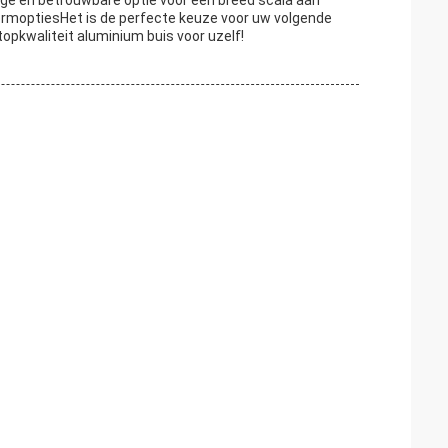
dige en betrouwbare optie voor een breed scala aan
ormoptiesHet is de perfecte keuze voor uw volgende
opkwaliteit aluminium buis voor uzelf!