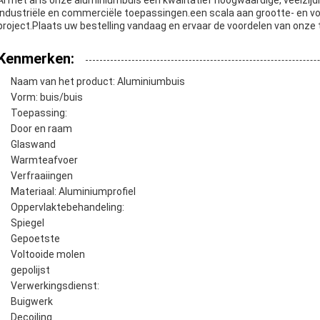
Al met al is onze aluminiumbuis een kwalitatief hoogwaardige, veelzij
industriële en commerciële toepassingen.een scala aan grootte- en v
project.Plaats uw bestelling vandaag en ervaar de voordelen van onze t
Kenmerken:
Naam van het product: Aluminiumbuis
Vorm: buis/buis
Toepassing:
Door en raam
Glaswand
Warmteafvoer
Verfraaiingen
Materiaal: Aluminiumprofiel
Oppervlaktebehandeling:
Spiegel
Gepoetste
Voltooide molen
gepolijst
Verwerkingsdienst:
Buigwerk
Decoiling