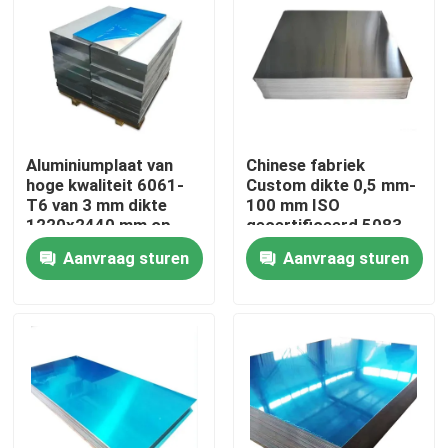
Over ons
Fabriekstocht
Aluminiumplaat van
Chinese fabriek
Kwaliteitscontrole
hoge kwaliteit 6061-
Custom dikte 0,5 mm-
T6 van 3 mm dikte
100 mm ISO
1220x2440 mm op
gecertificeerd 5083
maat gesneden voor
H111 legering 1060
Neem contact met ons op
Aanvraag sturen
Aanvraag sturen
industriële toepassing
Pure aluminium plaat
in de luchtvaart
Nieuws
Vraag een offerte
De Bladen van de roestvrij staalplaat