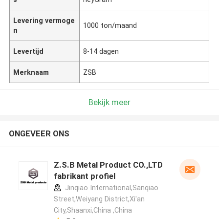
Levering vermoge
1000 ton/maand
n
Levertijd
8-14 dagen
Merknaam
ZSB
Bekijk meer
ONGEVEER ONS
Z.S.B Metal Product CO.,LTD
fabrikant profiel
Jinqiao International,Sanqiao
Street,Weiyang District,Xi'an
City,Shaanxi,China ,China