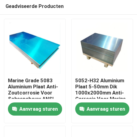
Geadviseerde Producten
Marine Grade 5083
5052-H32 Aluminium
Aluminium Plaat Anti-
Plaat 5-50mm Dik
Zoutcorrosie Voor
1000x2000mm Anti-
Thuis
Scheepsbouw ANSI
Corrosie Voor Marine
Gecertificeerd
Constructie
Aanvraag sturen
Aanvraag sturen
Producten
video's