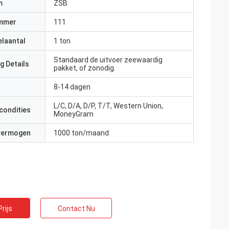
m
ZSB
mmer
111
elaantal
1 ton
Standaard de uitvoer zeewaardig
g Details
pakket, of zonodig.
8-14 dagen
L/C, D/A, D/P, T/T, Western Union,
condities
MoneyGram
 vermogen
1000 ton/maand
rijs
Contact Nu