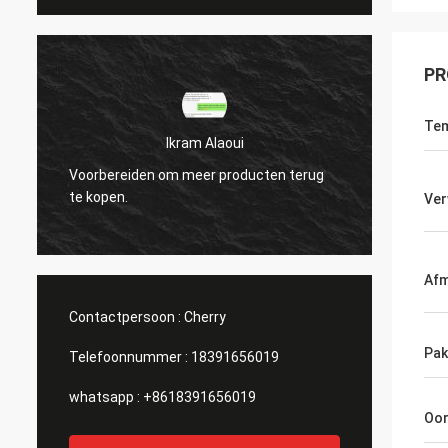
PR
Tem
Ikram Alaoui
Voorbereiden om meer producten terug
Voorbe
te kopen.
te kop
Ver
Afm
Contactpersoon :
Cherry
Pak
Telefoonnummer :
18391656019
whatsapp :
+8618391656019
Oor