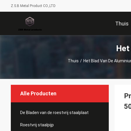
Z.S.B Metal Product CO.,LTD
Thuis
Het
Thuis
/
Het Blad Van De Alumini
Alle Producten
Pr
50
De Bladen van de roestvrij staalplaat
Roestvrij staalpijp