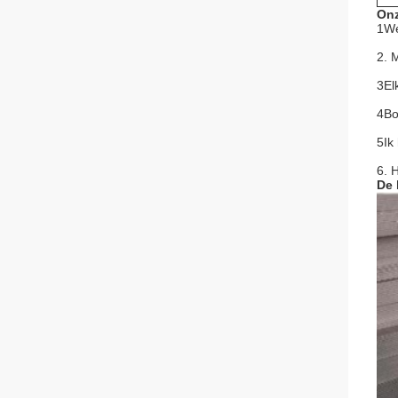
Onz
1We
2. 
3El
4Bo
5Ik
6. 
De 