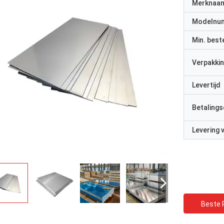
Merknaa
Modelnu
Min. best
Verpakkin
Levertijd
Betalings
Levering
Beste P