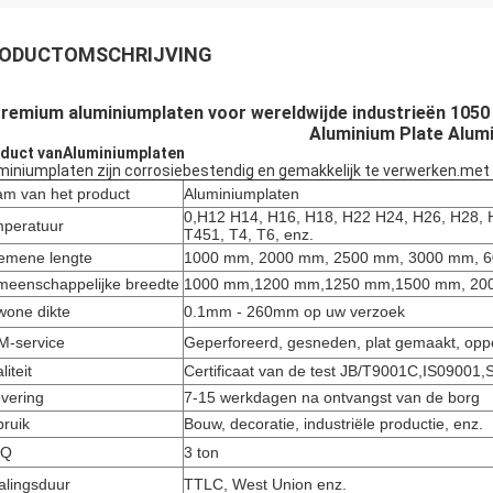
ODUCTOMSCHRIJVING
remium aluminiumplaten voor wereldwijde industrieën 1050
Aluminium Plate Alum
duct van
Aluminiumplaten
miniumplaten zijn corrosiebestendig en gemakkelijk te verwerken.me
m van het product
Aluminiumplaten
0,H12 H14, H16, H18, H22 H24, H26, H28, 
peratuur
T451, T4, T6, enz.
emene lengte
1000 mm, 2000 mm, 2500 mm, 3000 mm, 60
eenschappelijke breedte
1000 mm,1200 mm,1250 mm,1500 mm, 2000
one dikte
0.1mm - 260mm op uw verzoek
-service
Geperforeerd, gesneden, plat gemaakt, opp
liteit
Certificaat van de test JB/T9001C,IS0900
evering
7-15 werkdagen na ontvangst van de borg
ruik
Bouw, decoratie, industriële productie, enz.
Q
3 ton
alingsduur
TTLC, West Union enz.