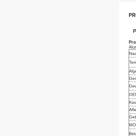
PR
P
Pro
Alu
Naa
Tem
Alg
Gem
Gew
OEM
Kwa
Afl
Geb
MO
Bet