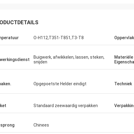
ODUCTDETAILS
peratuur
O-H112,T351-T851,T3-T8
Oppervlak
Ikram Alaoui
reiden om meer producten terug
Buigwerk, afwikkelen, lassen, steken,
Materiële
en.
werkingsdienst
snijden
Eigensch
aken.
Opgepoetste Helder eindigt
Techniek
ket
Standaard zeewaardig verpakken
Verpakkin
sprong
Chinees