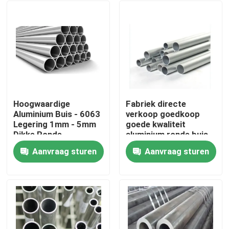
Hoogwaardige
Fabriek directe
Aluminium Buis - 6063
verkoop goedkoop
Legering 1mm - 5mm
goede kwaliteit
Dikke Ronde
aluminium ronde buis
Aluminium Ronde Pijp
3003 serie voor
Aanvraag sturen
Aanvraag sturen
voor Bouwconstructie
buitengebruik
Thuis
Producten
video's