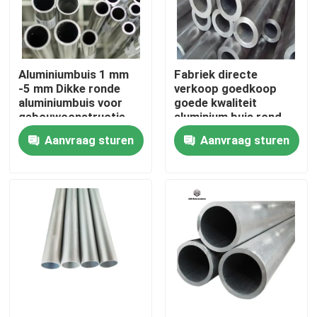
Over ons
Aluminiumbuis 1 mm
Fabriek directe
Fabriekstocht
-5 mm Dikke ronde
verkoop goedkoop
aluminiumbuis voor
goede kwaliteit
gebouwconstructie
aluminium buis rond
Kwaliteitscontrole
Aanvraag sturen
Aanvraag sturen
Neem contact met ons op
Nieuws
Vraag een offerte
De Bladen van de roestvrij staalplaat