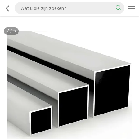
2
/
6