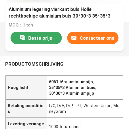
Aluminium legering vierkant buis Holle
rechthoekige aluminium buis 30*30*3 35*35*3
40*20*1 6061 T6 rechthoekige buis Aluminium
MOQ：1 ton
vierkant buis voor kubus systeem
Beste prijs
Contacteer ons
PRODUCTOMSCHRIJVING
6061 t6-aluminiumpijp
,
Hoog licht:
35*35*3 Aluminiumbuis
,
30*30*3 Aluminiumpijp
Betalingsconditie
L/C, D/A, D/P, T/T, Western Union, Mo
s
neyGram
Levering vermoge
1000 ton/maand