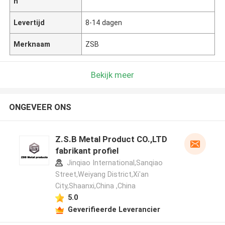
n
Levertijd
8-14 dagen
Merknaam
ZSB
Bekijk meer
ONGEVEER ONS
Z.S.B Metal Product CO.,LTD
fabrikant profiel
Jinqiao International,Sanqiao
Street,Weiyang District,Xi'an
City,Shaanxi,China ,China
5.0
Geverifieerde Leverancier