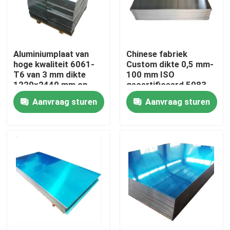
Over ons
Aluminiumplaat van
Chinese fabriek
Fabriekstocht
hoge kwaliteit 6061-
Custom dikte 0,5 mm-
T6 van 3 mm dikte
100 mm ISO
1220x2440 mm op
gecertificeerd 5083
Kwaliteitscontrole
maat gesneden voor
H111 legering 1060
Aanvraag sturen
Aanvraag sturen
industriële toepassing
Pure aluminium plaat
in de luchtvaart
Neem contact met ons op
Nieuws
Vraag een offerte
De Bladen van de roestvrij staalplaat