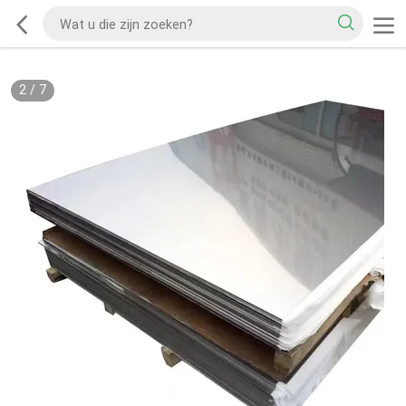
2
/
7