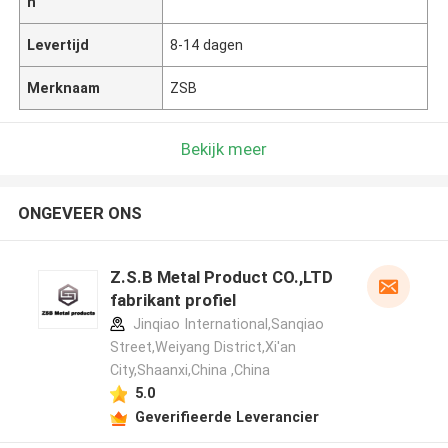
n
Levertijd
8-14 dagen
Merknaam
ZSB
Bekijk meer
ONGEVEER ONS
Z.S.B Metal Product CO.,LTD
fabrikant profiel
Jinqiao International,Sanqiao
Street,Weiyang District,Xi'an
City,Shaanxi,China ,China
5.0
Geverifieerde Leverancier