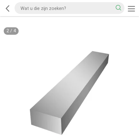
2
/
4