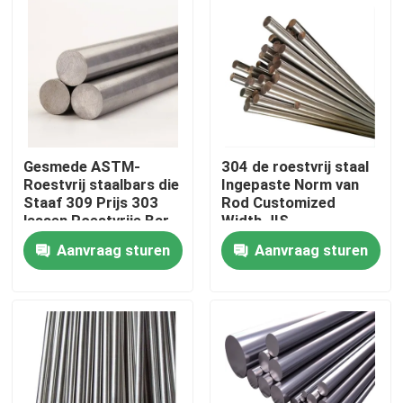
Over ons
Fabriekstocht
Kwaliteitscontrole
Gesmede ASTM-
304 de roestvrij staal
Roestvrij staalbars die
Ingepaste Norm van
Staaf 309 Prijs 303
Rod Customized
lassen Roestvrije Bar
Width JIS
Neem contact met ons op
Aanvraag sturen
Aanvraag sturen
Nieuws
Vraag een offerte
De Bladen van de roestvrij staalplaat