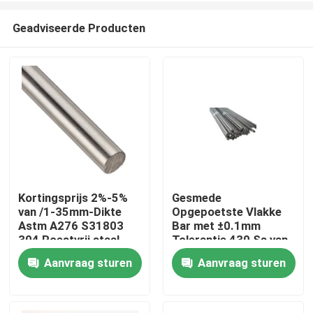
Geadviseerde Producten
Kortingsprijs 2%-5%
Gesmede
van /1-35mm-Dikte
Opgepoetste Vlakke
Thuis
Astm A276 S31803
Bar met ±0.1mm
304 Roestvrij staal
Tolerantie 430 Ss van
201 om Metaalstaaf
de Roestvrij staal
Aanvraag sturen
Aanvraag sturen
Producten
Ronde Bar
Barvoorraad
video's